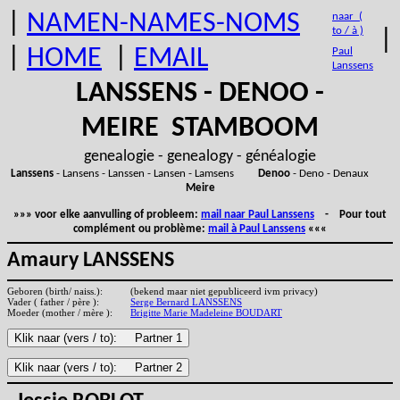
|
NAMEN-NAMES-NOMS
naar (
to / à )
|
|
HOME
|
EMAIL
Paul
Lanssens
LANSSENS - DENOO -
MEIRE STAMBOOM
genealogie - genealogy - généalogie
Lanssens
- Lansens - Lanssen - Lansen - Lamsens
Denoo
- Deno - Denaux
Meire
»»» voor elke aanvulling of probleem:
mail naar Paul Lanssens
- Pour tout
complément ou problème:
mail à Paul Lanssens
«««
Amaury LANSSENS
Geboren (birth/ naiss.):
(bekend maar niet gepubliceerd ivm privacy)
Vader ( father / père ):
Serge Bernard LANSSENS
Moeder (mother / mère ):
Brigitte Marie Madeleine BOUDART