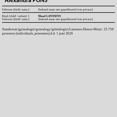
Alexandra PONS
Geboren (birth/ naiss.):
(bekend maar niet gepubliceerd ivm privacy)
Kind (child / enfant) 1:
Maud LANSSENS
Geboren (birth/ naiss.):
(bekend maar niet gepubliceerd ivm privacy)
Stamboom (genealogie/genealogy/généalogie) Lanssens-Denoo-Meire: 25.759
personen (individuals, personnes) d.d. 1 juni 2026