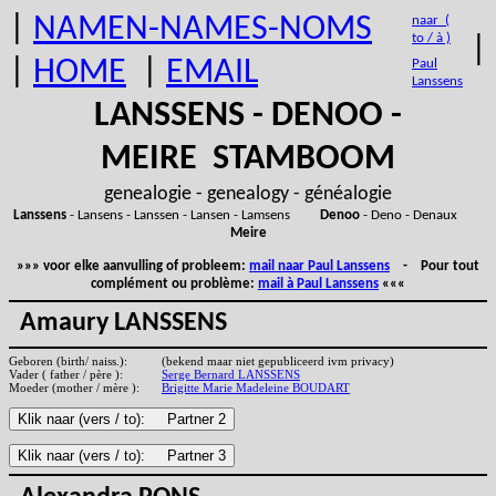
|
NAMEN-NAMES-NOMS
naar (
to / à )
|
|
HOME
|
EMAIL
Paul
Lanssens
LANSSENS - DENOO -
MEIRE STAMBOOM
genealogie - genealogy - généalogie
Lanssens
- Lansens - Lanssen - Lansen - Lamsens
Denoo
- Deno - Denaux
Meire
»»» voor elke aanvulling of probleem:
mail naar Paul Lanssens
- Pour tout
complément ou problème:
mail à Paul Lanssens
«««
Amaury LANSSENS
Geboren (birth/ naiss.):
(bekend maar niet gepubliceerd ivm privacy)
Vader ( father / père ):
Serge Bernard LANSSENS
Moeder (mother / mère ):
Brigitte Marie Madeleine BOUDART