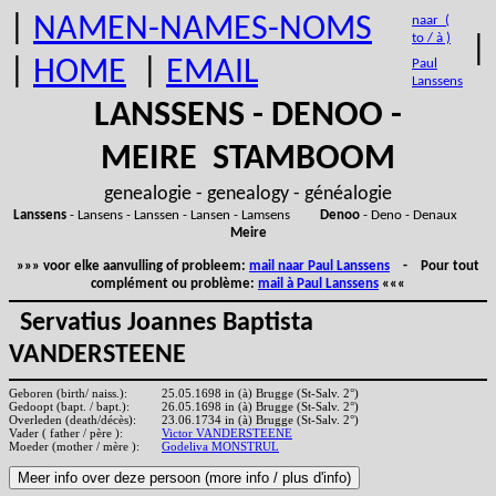
|
NAMEN-NAMES-NOMS
naar (
to / à )
|
|
HOME
|
EMAIL
Paul
Lanssens
LANSSENS - DENOO -
MEIRE STAMBOOM
genealogie - genealogy - généalogie
Lanssens
- Lansens - Lanssen - Lansen - Lamsens
Denoo
- Deno - Denaux
Meire
»»» voor elke aanvulling of probleem:
mail naar Paul Lanssens
- Pour tout
complément ou problème:
mail à Paul Lanssens
«««
Servatius Joannes Baptista
VANDERSTEENE
Geboren (birth/ naiss.):
25.05.1698 in (à) Brugge (St-Salv. 2°)
Gedoopt (bapt. / bapt.):
26.05.1698 in (à) Brugge (St-Salv. 2°)
Overleden (death/décès):
23.06.1734 in (à) Brugge (St-Salv. 2°)
Vader ( father / père ):
Victor VANDERSTEENE
Moeder (mother / mère ):
Godeliva MONSTRUL