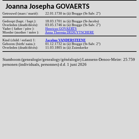
Joanna Josepha GOVAERTS
Getrouwd (marr./ marié):
22.01.1730 in (à) Brugge (St-Salv. 2°)
Gedoopt (bapt. / bapt.):
18.03.1701 in (à) Brugge (St-Jacobs)
Overleden (death/décès):
03.05.1746 in (à) Brugge (St-Salv. 2°)
Vader ( father / père ):
Henricus GOVAERTS
Moeder (mother / mère ):
Anna Theresia DEDUYTSCHERE
Kind (child / enfant) 1:
Jacobus VANDERSTEENE
Geboren (birth/ naiss.):
01.12.1732 in (à) Brugge (St-Salv. 2°)
Overleden (death/décès):
11.03.1805 in (à) Zuienkerke
Stamboom (genealogie/genealogy/généalogie) Lanssens-Denoo-Meire: 25.759
personen (individuals, personnes) d.d. 1 juni 2026