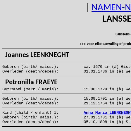
|
NAMEN-N
LANSS
Lanssens
»»» voor elke aanvulling of pr
Joannes LEENKNEGHT
Geboren (birth/ naiss.):
ca. 1670 in (à) Gist
Overleden (death/décès):
01.01.1736 in (à) We
Petronilla FRAEYE
Getrouwd (marr./ marié):
15.08.1729 in (à) We
Geboren (birth/ naiss.):
15.09.1701 in (à) We
Overleden (death/décès):
21.12.1764 in (à) We
Kind (child / enfant) 1:
Anna Maria LEENKNEGH
Geboren (birth/ naiss.):
27.01.1731 in (à) We
Overleden (death/décès):
05.10.1808 in (à) St