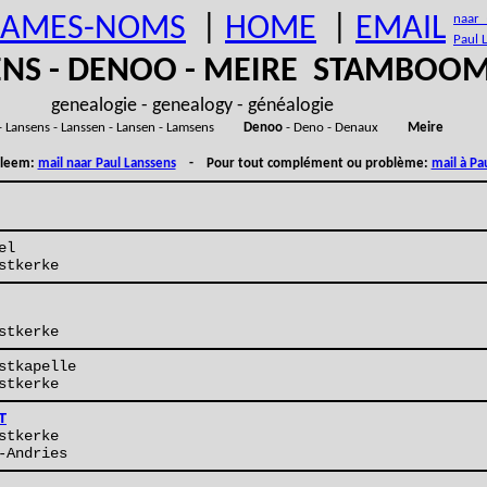
AMES-NOMS
|
HOME
|
EMAIL
naar (
Paul 
ENS - DENOO - MEIRE STAMBOO
genealogie - genealogy - généalogie
- Lansens - Lanssen - Lansen - Lamsens
Denoo
- Deno - Denaux
Meire
obleem:
mail naar Paul Lanssens
- Pour tout complément ou problème:
mail à Pa
el
stkerke
stkerke
stkapelle
stkerke
T
stkerke
-Andries