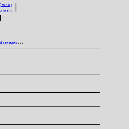
 to / à )
|
Lanssens
M
ul Lanssens
«««