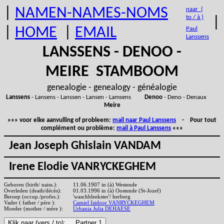
|
NAMEN-NAMES-NOMS
naar (
to / à )
|
|
HOME
|
EMAIL
Paul
Lanssens
LANSSENS - DENOO -
MEIRE STAMBOOM
genealogie - genealogy - généalogie
Lanssens
- Lansens - Lanssen - Lansen - Lamsens
Denoo
- Deno - Denaux
Meire
»»» voor elke aanvulling of probleem:
mail naar Paul Lanssens
- Pour tout
complément ou problème:
mail à Paul Lanssens
«««
Jean Joseph Ghislain VANDAM
Irene Elodie VANRYCKEGHEM
Geboren (birth/ naiss.):
11.06.1907 in (à) Westende
Overleden (death/décès):
01.03.1996 in (à) Oostende (St-Jozef)
Beroep (occup./profes.):
'waschbleekster'/ herberg
Vader ( father / père ):
Camiel Isidoor VANRYCKEGHEM
Moeder (mother / mère ):
Urbania Julia DEHAESE