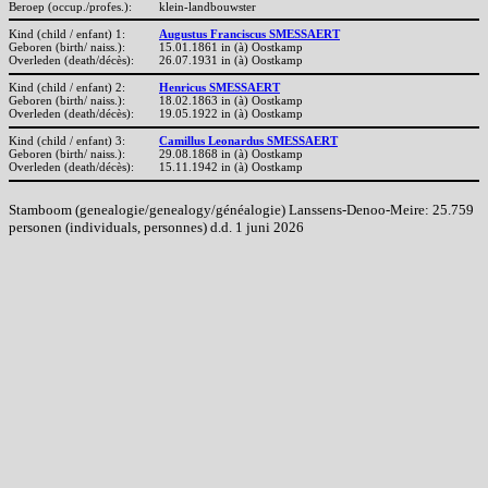
Beroep (occup./profes.):
klein-landbouwster
Kind (child / enfant) 1:
Augustus Franciscus SMESSAERT
Geboren (birth/ naiss.):
15.01.1861 in (à) Oostkamp
Overleden (death/décès):
26.07.1931 in (à) Oostkamp
Kind (child / enfant) 2:
Henricus SMESSAERT
Geboren (birth/ naiss.):
18.02.1863 in (à) Oostkamp
Overleden (death/décès):
19.05.1922 in (à) Oostkamp
Kind (child / enfant) 3:
Camillus Leonardus SMESSAERT
Geboren (birth/ naiss.):
29.08.1868 in (à) Oostkamp
Overleden (death/décès):
15.11.1942 in (à) Oostkamp
Stamboom (genealogie/genealogy/généalogie) Lanssens-Denoo-Meire: 25.759
personen (individuals, personnes) d.d. 1 juni 2026