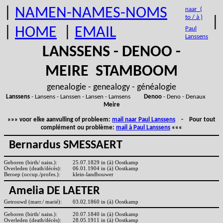
|
NAMEN-NAMES-NOMS
naar (
to / à )
|
|
HOME
|
EMAIL
Paul
Lanssens
LANSSENS - DENOO -
MEIRE STAMBOOM
genealogie - genealogy - généalogie
Lanssens
- Lansens - Lanssen - Lansen - Lamsens
Denoo
- Deno - Denaux
Meire
»»» voor elke aanvulling of probleem:
mail naar Paul Lanssens
- Pour tout
complément ou problème:
mail à Paul Lanssens
«««
Bernardus SMESSAERT
Geboren (birth/ naiss.):
25.07.1829 in (à) Oostkamp
Overleden (death/décès):
06.01.1904 in (à) Oostkamp
Beroep (occup./profes.):
klein-landbouwer
Amelia DE LAETER
Getrouwd (marr./ marié):
03.02.1860 in (à) Oostkamp
Geboren (birth/ naiss.):
20.07.1840 in (à) Oostkamp
Overleden (death/décès):
28.05.1911 in (à) Oostkamp