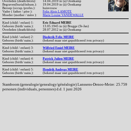
Overleden (death/décès):
14.04.2019 in (à) Oostkamp
Begraven(burial/inhum.):
19.04.2019 in (à) Oostkamp
Beroep (occup./profes.):
huisvrouw
Vader ( father / père ):
Felix Alois LAMOTE
Moeder (mother / mère ):
Marie Louise VANDEWALLE
Kind (child / enfant) 1:
Eric Eduard MEIRE
Geboren (birth/ naiss.):
13.05.1945 in (à) Brugge (St-Jan)
Overleden (death/décès):
28.07.2012 in (à) Oostkamp
Kind (child / enfant) 2:
Diederik Felix MEIRE
Geboren (birth/ naiss.):
(bekend maar niet gepubliceerd ivm privacy)
Kind (child / enfant) 3:
Wilfried Emiel MEIRE
Geboren (birth/ naiss.):
(bekend maar niet gepubliceerd ivm privacy)
Kind (child / enfant) 4:
Patrick Julien MEIRE
Geboren (birth/ naiss.):
(bekend maar niet gepubliceerd ivm privacy)
Kind (child / enfant) 5:
Hendrik Andreas MEIRE
Geboren (birth/ naiss.):
(bekend maar niet gepubliceerd ivm privacy)
Stamboom (genealogie/genealogy/généalogie) Lanssens-Denoo-Meire: 25.759
personen (individuals, personnes) d.d. 1 juni 2026