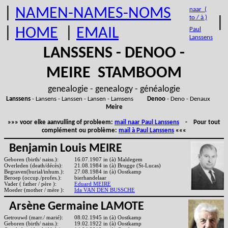
|
NAMEN-NAMES-NOMS
naar (
to / à )
|
|
HOME
|
EMAIL
Paul
Lanssens
LANSSENS - DENOO -
MEIRE STAMBOOM
genealogie - genealogy - généalogie
Lanssens
- Lansens - Lanssen - Lansen - Lamsens
Denoo
- Deno - Denaux
Meire
»»» voor elke aanvulling of probleem:
mail naar Paul Lanssens
- Pour tout
complément ou problème:
mail à Paul Lanssens
«««
Benjamin Louis MEIRE
Geboren (birth/ naiss.):
16.07.1907 in (à) Maldegem
Overleden (death/décès):
21.08.1984 in (à) Brugge (St-Lucas)
Begraven(burial/inhum.):
27.08.1984 in (à) Oostkamp
Beroep (occup./profes.):
bierhandelaar
Vader ( father / père ):
Eduard MEIRE
Moeder (mother / mère ):
Ida VAN DEN BUSSCHE
Arsène Germaine LAMOTE
Getrouwd (marr./ marié):
08.02.1945 in (à) Oostkamp
Geboren (birth/ naiss.):
19.02.1922 in (à) Oostkamp