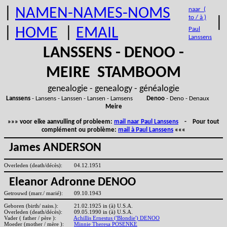
|
NAMEN-NAMES-NOMS
naar (
to / à )
|
|
HOME
|
EMAIL
Paul
Lanssens
LANSSENS - DENOO -
MEIRE STAMBOOM
genealogie - genealogy - généalogie
Lanssens
- Lansens - Lanssen - Lansen - Lamsens
Denoo
- Deno - Denaux
Meire
»»» voor elke aanvulling of probleem:
mail naar Paul Lanssens
- Pour tout
complément ou problème:
mail à Paul Lanssens
«««
James ANDERSON
Overleden (death/décès):
04.12.1951
Eleanor Adronne DENOO
Getrouwd (marr./ marié):
09.10.1943
Geboren (birth/ naiss.):
21.02.1925 in (à) U.S.A.
Overleden (death/décès):
09.05.1990 in (à) U.S.A.
Vader ( father / père ):
Achillis Ernestus ('Blondie') DENOO
Moeder (mother / mère ):
Minnie Theresa POSENKE