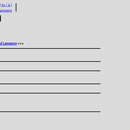
 to / à )
|
Lanssens
M
ul Lanssens
«««