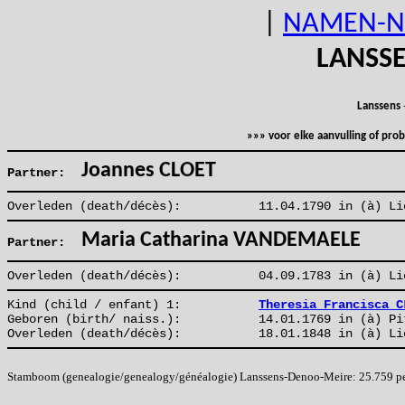
|
NAMEN-N
LANSS
Lanssens
»»» voor elke aanvulling of pr
Joannes CLOET
Partner:
Overleden (death/décès):
11.04.1790 in (à) Li
Maria Catharina VANDEMAELE
Partner:
Overleden (death/décès):
04.09.1783 in (à) Li
Kind (child / enfant) 1:
Theresia Francisca C
Geboren (birth/ naiss.):
14.01.1769 in (à) Pi
Overleden (death/décès):
18.01.1848 in (à) Li
Stamboom (genealogie/genealogy/généalogie) Lanssens-Denoo-Meire: 25.759 pers