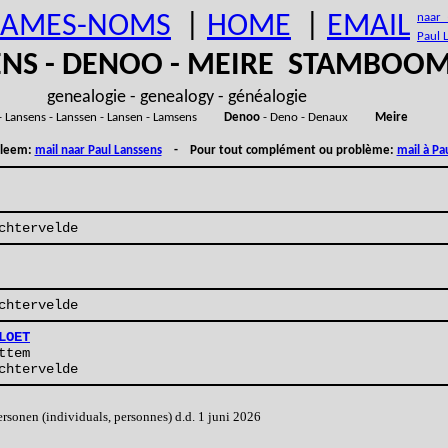
AMES-NOMS
|
HOME
|
EMAIL
naar (
Paul 
ENS - DENOO - MEIRE STAMBOO
genealogie - genealogy - généalogie
- Lansens - Lanssen - Lansen - Lamsens
Denoo
- Deno - Denaux
Meire
obleem:
mail naar Paul Lanssens
- Pour tout complément ou problème:
mail à Pa
chtervelde
chtervelde
LOET
ttem
chtervelde
onen (individuals, personnes) d.d. 1 juni 2026