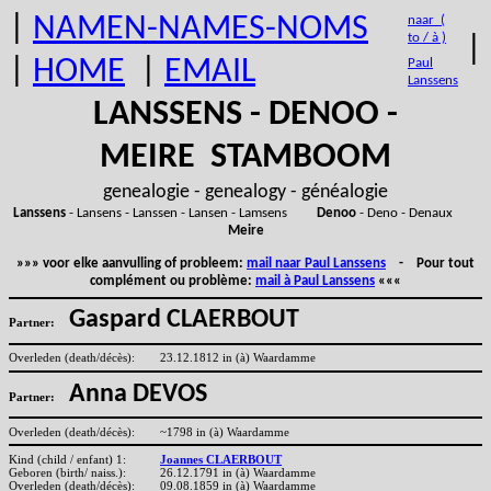
|
NAMEN-NAMES-NOMS
naar (
to / à )
|
|
HOME
|
EMAIL
Paul
Lanssens
LANSSENS - DENOO -
MEIRE STAMBOOM
genealogie - genealogy - généalogie
Lanssens
- Lansens - Lanssen - Lansen - Lamsens
Denoo
- Deno - Denaux
Meire
»»» voor elke aanvulling of probleem:
mail naar Paul Lanssens
- Pour tout
complément ou problème:
mail à Paul Lanssens
«««
Gaspard CLAERBOUT
Partner:
Overleden (death/décès):
23.12.1812 in (à) Waardamme
Anna DEVOS
Partner:
Overleden (death/décès):
~1798 in (à) Waardamme
Kind (child / enfant) 1:
Joannes CLAERBOUT
Geboren (birth/ naiss.):
26.12.1791 in (à) Waardamme
Overleden (death/décès):
09.08.1859 in (à) Waardamme