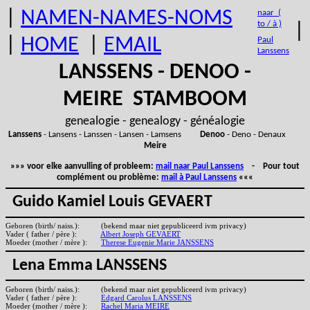
|
NAMEN-NAMES-NOMS
naar (
to / à )
|
|
HOME
|
EMAIL
Paul
Lanssens
LANSSENS - DENOO -
MEIRE STAMBOOM
genealogie - genealogy - généalogie
Lanssens
- Lansens - Lanssen - Lansen - Lamsens
Denoo
- Deno - Denaux
Meire
»»» voor elke aanvulling of probleem:
mail naar Paul Lanssens
- Pour tout
complément ou problème:
mail à Paul Lanssens
«««
Guido Kamiel Louis GEVAERT
Geboren (birth/ naiss.):
(bekend maar niet gepubliceerd ivm privacy)
Vader ( father / père ):
Albert Joseph GEVAERT
Moeder (mother / mère ):
Therese Eugenie Marie JANSSENS
Lena Emma LANSSENS
Geboren (birth/ naiss.):
(bekend maar niet gepubliceerd ivm privacy)
Vader ( father / père ):
Edgard Carolus LANSSENS
Moeder (mother / mère ):
Rachel Maria MEIRE