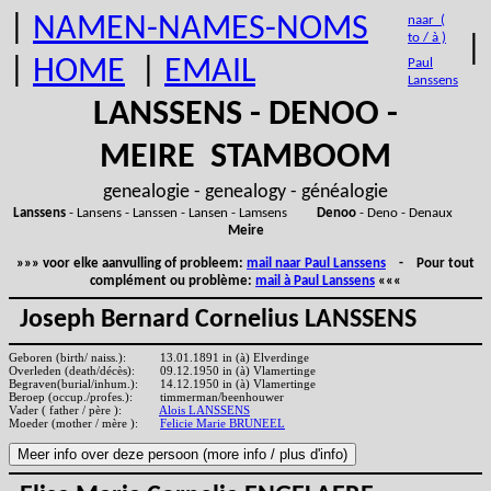
|
NAMEN-NAMES-NOMS
naar (
to / à )
|
|
HOME
|
EMAIL
Paul
Lanssens
LANSSENS - DENOO -
MEIRE STAMBOOM
genealogie - genealogy - généalogie
Lanssens
- Lansens - Lanssen - Lansen - Lamsens
Denoo
- Deno - Denaux
Meire
»»» voor elke aanvulling of probleem:
mail naar Paul Lanssens
- Pour tout
complément ou problème:
mail à Paul Lanssens
«««
Joseph Bernard Cornelius LANSSENS
Geboren (birth/ naiss.):
13.01.1891 in (à) Elverdinge
Overleden (death/décès):
09.12.1950 in (à) Vlamertinge
Begraven(burial/inhum.):
14.12.1950 in (à) Vlamertinge
Beroep (occup./profes.):
timmerman/beenhouwer
Vader ( father / père ):
Alois LANSSENS
Moeder (mother / mère ):
Felicie Marie BRUNEEL