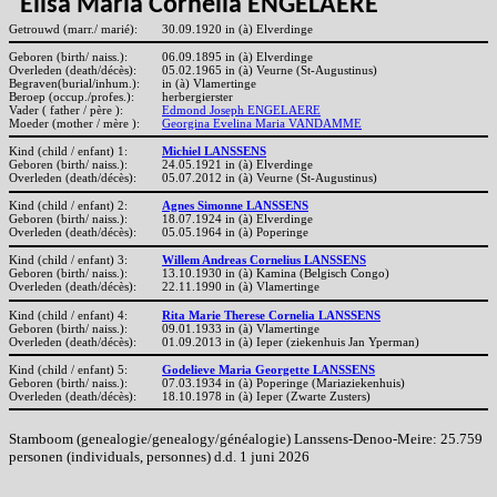
Elisa Maria Cornelia ENGELAERE
Getrouwd (marr./ marié):
30.09.1920 in (à) Elverdinge
Geboren (birth/ naiss.):
06.09.1895 in (à) Elverdinge
Overleden (death/décès):
05.02.1965 in (à) Veurne (St-Augustinus)
Begraven(burial/inhum.):
in (à) Vlamertinge
Beroep (occup./profes.):
herbergierster
Vader ( father / père ):
Edmond Joseph ENGELAERE
Moeder (mother / mère ):
Georgina Evelina Maria VANDAMME
Kind (child / enfant) 1:
Michiel LANSSENS
Geboren (birth/ naiss.):
24.05.1921 in (à) Elverdinge
Overleden (death/décès):
05.07.2012 in (à) Veurne (St-Augustinus)
Kind (child / enfant) 2:
Agnes Simonne LANSSENS
Geboren (birth/ naiss.):
18.07.1924 in (à) Elverdinge
Overleden (death/décès):
05.05.1964 in (à) Poperinge
Kind (child / enfant) 3:
Willem Andreas Cornelius LANSSENS
Geboren (birth/ naiss.):
13.10.1930 in (à) Kamina (Belgisch Congo)
Overleden (death/décès):
22.11.1990 in (à) Vlamertinge
Kind (child / enfant) 4:
Rita Marie Therese Cornelia LANSSENS
Geboren (birth/ naiss.):
09.01.1933 in (à) Vlamertinge
Overleden (death/décès):
01.09.2013 in (à) Ieper (ziekenhuis Jan Yperman)
Kind (child / enfant) 5:
Godelieve Maria Georgette LANSSENS
Geboren (birth/ naiss.):
07.03.1934 in (à) Poperinge (Mariaziekenhuis)
Overleden (death/décès):
18.10.1978 in (à) Ieper (Zwarte Zusters)
Stamboom (genealogie/genealogy/généalogie) Lanssens-Denoo-Meire: 25.759
personen (individuals, personnes) d.d. 1 juni 2026