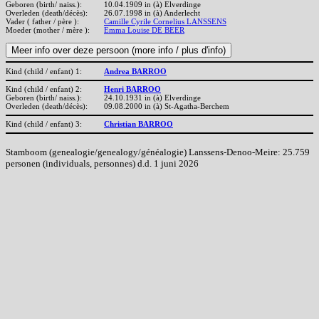
Geboren (birth/ naiss.):
10.04.1909 in (à) Elverdinge
Overleden (death/décès):
26.07.1998 in (à) Anderlecht
Vader ( father / père ):
Camille Cyrile Cornelius LANSSENS
Moeder (mother / mère ):
Emma Louise DE BEER
Kind (child / enfant) 1:
Andrea BARROO
Kind (child / enfant) 2:
Henri BARROO
Geboren (birth/ naiss.):
24.10.1931 in (à) Elverdinge
Overleden (death/décès):
09.08.2000 in (à) St-Agatha-Berchem
Kind (child / enfant) 3:
Christian BARROO
Stamboom (genealogie/genealogy/généalogie) Lanssens-Denoo-Meire: 25.759
personen (individuals, personnes) d.d. 1 juni 2026