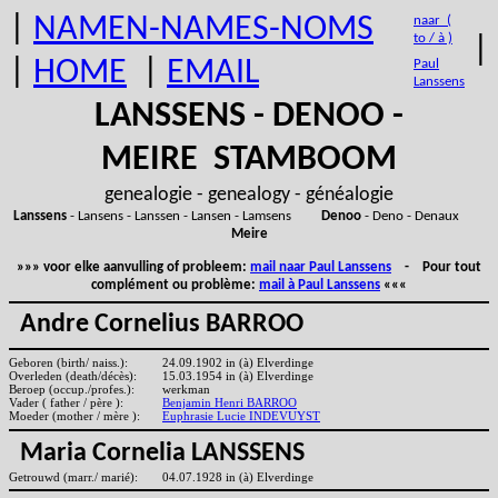
|
NAMEN-NAMES-NOMS
naar (
to / à )
|
|
HOME
|
EMAIL
Paul
Lanssens
LANSSENS - DENOO -
MEIRE STAMBOOM
genealogie - genealogy - généalogie
Lanssens
- Lansens - Lanssen - Lansen - Lamsens
Denoo
- Deno - Denaux
Meire
»»» voor elke aanvulling of probleem:
mail naar Paul Lanssens
- Pour tout
complément ou problème:
mail à Paul Lanssens
«««
Andre Cornelius BARROO
Geboren (birth/ naiss.):
24.09.1902 in (à) Elverdinge
Overleden (death/décès):
15.03.1954 in (à) Elverdinge
Beroep (occup./profes.):
werkman
Vader ( father / père ):
Benjamin Henri BARROO
Moeder (mother / mère ):
Euphrasie Lucie INDEVUYST
Maria Cornelia LANSSENS
Getrouwd (marr./ marié):
04.07.1928 in (à) Elverdinge