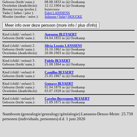
Geboren (birth/ naiss.):
08.08.1833 in (à) Oostkamp
Overleden (death/décès):
12.12.1904 in (à) Oostkamp
Beroep (occup./profes.):
huisvrouw
Vader ( father / père ):
Fidel LANSSENS
Moeder (mother / mère ):
Julienne ('Julie') HOUCKE
Kind (child / enfant) 1:
Augustus BLEYAERT
Geboren (birth/ naiss.):
04.04.1855 in (à) Oostkamp
Kind (child / enfant) 2:
Silvia Leonia LANSSENS
Geboren (birth/ naiss.):
16.10.1862 in (à) Oostkamp
Overleden (death/décès):
20.06.1903 in (à) Oostkamp
Kind (child / enfant) 3:
Fidelis BLYAERT
Geboren (birth/ naiss.):
21.08.1864 in (à) Oostkamp
Kind (child / enfant) 4:
Camillus BLYAERT
Geboren (birth/ naiss.):
25.05.1867 in (à) Oostkamp
Kind (child / enfant) 5:
Gustave BLYAERT
Geboren (birth/ naiss.):
02.04.1870 in (à) Oostkamp
Overleden (death/décès):
03.07.1928 in (à) Oostkamp
Kind (child / enfant) 6:
Carolus Borromeus BLYAERT
Geboren (birth/ naiss.):
21.09.1875 in (à) Oostkamp
Stamboom (genealogie/genealogy/généalogie) Lanssens-Denoo-Meire: 25.759
personen (individuals, personnes) d.d. 1 juni 2026