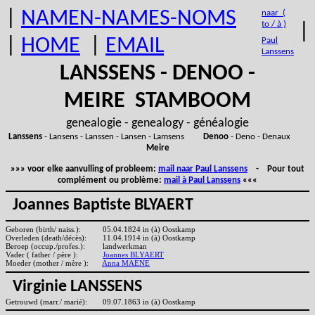
|
NAMEN-NAMES-NOMS
naar (
to / à )
|
|
HOME
|
EMAIL
Paul
Lanssens
LANSSENS - DENOO -
MEIRE STAMBOOM
genealogie - genealogy - généalogie
Lanssens
- Lansens - Lanssen - Lansen - Lamsens
Denoo
- Deno - Denaux
Meire
»»» voor elke aanvulling of probleem:
mail naar Paul Lanssens
- Pour tout
complément ou problème:
mail à Paul Lanssens
«««
Joannes Baptiste BLYAERT
Geboren (birth/ naiss.):
05.04.1824 in (à) Oostkamp
Overleden (death/décès):
11.04.1914 in (à) Oostkamp
Beroep (occup./profes.):
landwerkman
Vader ( father / père ):
Joannes BLYAERT
Moeder (mother / mère ):
Anna MAENE
Virginie LANSSENS
Getrouwd (marr./ marié):
09.07.1863 in (à) Oostkamp