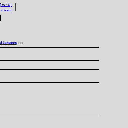
 to / à )
|
Lanssens
M
ul Lanssens
«««