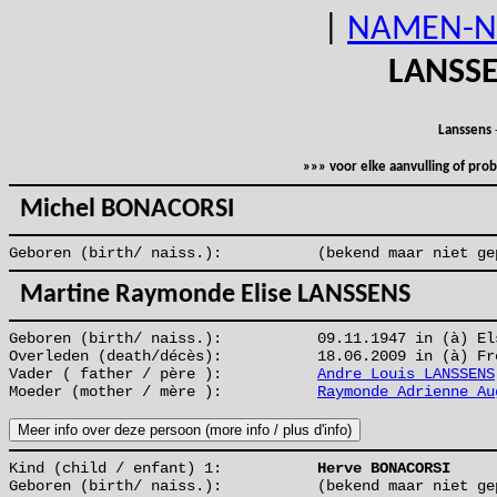
|
NAMEN-N
LANSS
Lanssens
»»» voor elke aanvulling of pr
Michel BONACORSI
Geboren (birth/ naiss.):
(bekend maar niet ge
Martine Raymonde Elise LANSSENS
Geboren (birth/ naiss.):
09.11.1947 in (à) El
Overleden (death/décès):
18.06.2009 in (à) Fr
Vader ( father / père ):
Andre Louis LANSSENS
Moeder (mother / mère ):
Raymonde Adrienne Au
Kind (child / enfant) 1:
Herve BONACORSI
Geboren (birth/ naiss.):
(bekend maar niet ge