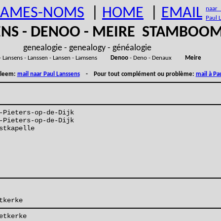
AMES-NOMS
|
HOME
|
EMAIL
naar (
Paul 
ENS - DENOO - MEIRE STAMBOO
genealogie - genealogy - généalogie
- Lansens - Lanssen - Lansen - Lamsens
Denoo
- Deno - Denaux
Meire
obleem:
mail naar Paul Lanssens
- Pour tout complément ou problème:
mail à Pa
-Pieters-op-de-Dijk
-Pieters-op-de-Dijk
stkapelle
tkerke
etkerke