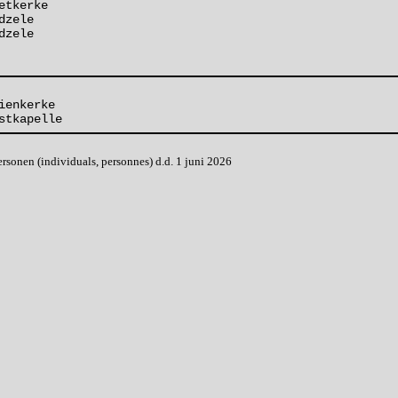
etkerke
dzele
dzele
ienkerke
stkapelle
onen (individuals, personnes) d.d. 1 juni 2026