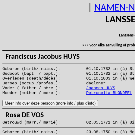
|
NAMEN-N
LANSS
Lanssens
»»» voor elke aanvulling of pr
Franciscus Jacobus HUYS
Geboren (birth/ naiss.):
01.10.1732 in (à) St
Gedoopt (bapt. / bapt.):
01.10.1732 in (à) St
Overleden (death/décès):
01.10.1803 in (à) We
Beroep (occup./profes.):
dagloner
Vader ( father / père ):
Joannes HUYS
Moeder (mother / mère ):
Petronella BLONDEEL
Rosa DE VOS
Getrouwd (marr./ marié):
02.05.1771 in (à) Ui
Geboren (birth/ naiss.):
23.08.1750 in (à) Me