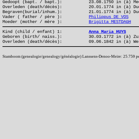
Gedoopt (bapt. / bapt.):
23.08.1750 in (à) Me
Overleden (death/décès):
20.01.1774 in (à) Du
Begraven(burial/inhum.):
21.01.1774 in (à) Du
Vader ( father / père ):
Philippus DE VOS
Moeder (mother / mère ):
Brigitta MESTDAGH
Kind (child / enfant) 1:
Anna Maria HUYS
Geboren (birth/ naiss.):
30.03.1772 in (à) Zu
Overleden (death/décès):
09.06.1842 in (à) We
Stamboom (genealogie/genealogy/généalogie) Lanssens-Denoo-Meire: 25.759 pers