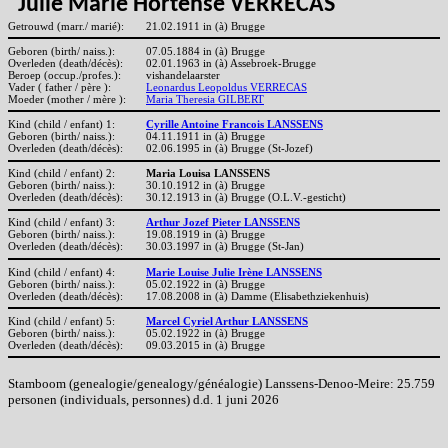
Julie Marie Hortense VERRECAS
Getrouwd (marr./ marié):
21.02.1911 in (à) Brugge
Geboren (birth/ naiss.):
07.05.1884 in (à) Brugge
Overleden (death/décès):
02.01.1963 in (à) Assebroek-Brugge
Beroep (occup./profes.):
vishandelaarster
Vader ( father / père ):
Leonardus Leopoldus VERRECAS
Moeder (mother / mère ):
Maria Theresia GILBERT
Kind (child / enfant) 1:
Cyrille Antoine Francois LANSSENS
Geboren (birth/ naiss.):
04.11.1911 in (à) Brugge
Overleden (death/décès):
02.06.1995 in (à) Brugge (St-Jozef)
Kind (child / enfant) 2:
Maria Louisa LANSSENS
Geboren (birth/ naiss.):
30.10.1912 in (à) Brugge
Overleden (death/décès):
30.12.1913 in (à) Brugge (O.L.V.-gesticht)
Kind (child / enfant) 3:
Arthur Jozef Pieter LANSSENS
Geboren (birth/ naiss.):
19.08.1919 in (à) Brugge
Overleden (death/décès):
30.03.1997 in (à) Brugge (St-Jan)
Kind (child / enfant) 4:
Marie Louise Julie Irène LANSSENS
Geboren (birth/ naiss.):
05.02.1922 in (à) Brugge
Overleden (death/décès):
17.08.2008 in (à) Damme (Elisabethziekenhuis)
Kind (child / enfant) 5:
Marcel Cyriel Arthur LANSSENS
Geboren (birth/ naiss.):
05.02.1922 in (à) Brugge
Overleden (death/décès):
09.03.2015 in (à) Brugge
Stamboom (genealogie/genealogy/généalogie) Lanssens-Denoo-Meire: 25.759
personen (individuals, personnes) d.d. 1 juni 2026