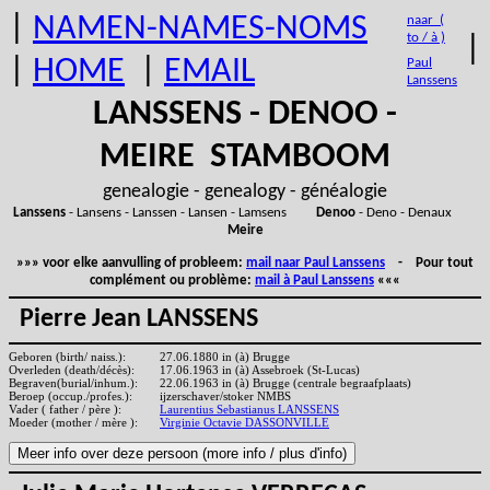
|
NAMEN-NAMES-NOMS
naar (
to / à )
|
|
HOME
|
EMAIL
Paul
Lanssens
LANSSENS - DENOO -
MEIRE STAMBOOM
genealogie - genealogy - généalogie
Lanssens
- Lansens - Lanssen - Lansen - Lamsens
Denoo
- Deno - Denaux
Meire
»»» voor elke aanvulling of probleem:
mail naar Paul Lanssens
- Pour tout
complément ou problème:
mail à Paul Lanssens
«««
Pierre Jean LANSSENS
Geboren (birth/ naiss.):
27.06.1880 in (à) Brugge
Overleden (death/décès):
17.06.1963 in (à) Assebroek (St-Lucas)
Begraven(burial/inhum.):
22.06.1963 in (à) Brugge (centrale begraafplaats)
Beroep (occup./profes.):
ijzerschaver/stoker NMBS
Vader ( father / père ):
Laurentius Sebastianus LANSSENS
Moeder (mother / mère ):
Virginie Octavie DASSONVILLE