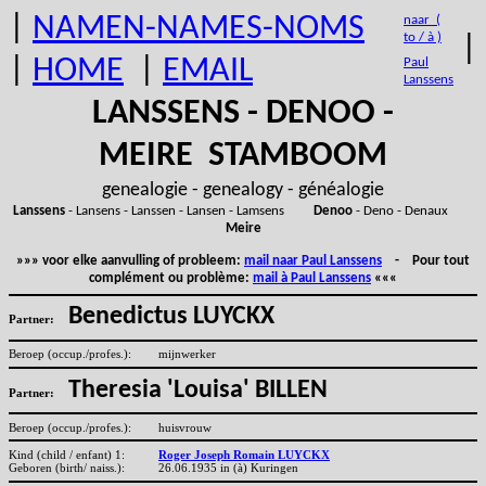
|
NAMEN-NAMES-NOMS
naar (
to / à )
|
|
HOME
|
EMAIL
Paul
Lanssens
LANSSENS - DENOO -
MEIRE STAMBOOM
genealogie - genealogy - généalogie
Lanssens
- Lansens - Lanssen - Lansen - Lamsens
Denoo
- Deno - Denaux
Meire
»»» voor elke aanvulling of probleem:
mail naar Paul Lanssens
- Pour tout
complément ou problème:
mail à Paul Lanssens
«««
Benedictus LUYCKX
Partner:
Beroep (occup./profes.):
mijnwerker
Theresia 'Louisa' BILLEN
Partner:
Beroep (occup./profes.):
huisvrouw
Kind (child / enfant) 1:
Roger Joseph Romain LUYCKX
Geboren (birth/ naiss.):
26.06.1935 in (à) Kuringen