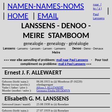
|
NAMEN-NAMES-NOMS
naar (
to / à )
|
|
HOME
|
EMAIL
Paul
Lanssens
LANSSENS - DENOO -
MEIRE STAMBOOM
genealogie - genealogy - généalogie
Lanssens
- Lansens - Lanssen - Lansen - Lamsens
Denoo
- Deno - Denaux
Meire
»»» voor elke aanvulling of probleem:
mail naar Paul Lanssens
- Pour tout
complément ou problème:
mail à Paul Lanssens
«««
Ernest J. F. ALLEWAERT
Geboren (birth/ naiss.):
06.06.1915 in (à) Montbron (F-16220)
Beroep (occup./profes.):
olieslagersgast
Vader ( father / père ):
Alfons J. ALLEWAERT
Moeder (mother / mère ):
Germana Elodia DECKMYN
Elisabeth G. M. LANSSENS
Getrouwd (marr./ marié):
25.08.1938 in (à) Roeselare
Geboren (birth/ naiss.):
27.07.1919 in (à) Roeselare