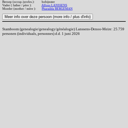
Beroep (occup./profes.):
bobijnster
Vader ( father / père ):
Alfons LANSSENS
Moeder (mother / mère ):
Pharailda BERGEMAN
Stamboom (genealogie/genealogy/généalogie) Lanssens-Denoo-Meire: 25.759
personen (individuals, personnes) d.d. 1 juni 2026