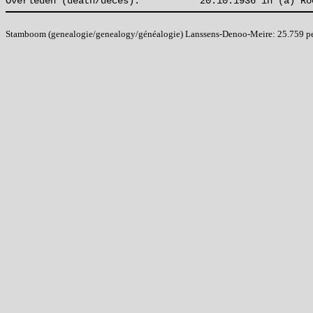
Overleden (death/décès):
20.10.1936 in (à) Ro
Stamboom (genealogie/genealogy/généalogie) Lanssens-Denoo-Meire: 25.759 pers