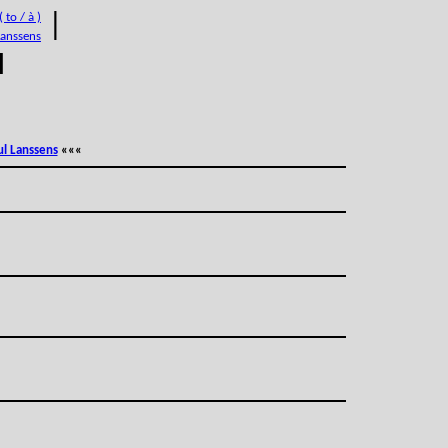
 to / à )
|
Lanssens
M
ul Lanssens
«««