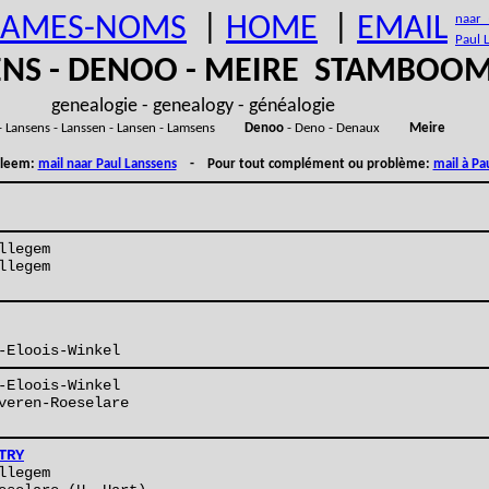
AMES-NOMS
|
HOME
|
EMAIL
naar (
Paul 
ENS - DENOO - MEIRE STAMBOO
genealogie - genealogy - généalogie
- Lansens - Lanssen - Lansen - Lamsens
Denoo
- Deno - Denaux
Meire
obleem:
mail naar Paul Lanssens
- Pour tout complément ou problème:
mail à Pa
llegem
llegem
-Eloois-Winkel
-Eloois-Winkel
veren-Roeselare
TRY
llegem