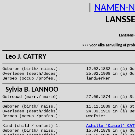
|
NAMEN-N
LANSS
Lanssens
»»» voor elke aanvulling of pr
Leo J. CATTRY
Geboren (birth/ naiss.):
12.02.1832 in (à) Gu
Overleden (death/décès):
25.02.1908 in (à) Gu
Beroep (occup./profes.):
landwerker
Sylvia B. LANNOO
Getrouwd (marr./ marié):
27.06.1874 in (à) St
Geboren (birth/ naiss.):
11.12.1839 in (à) St
Overleden (death/décès):
24.03.1913 in (à) Be
Beroep (occup./profes.):
weefster
Kind (child / enfant) 1:
Achille 'Camiel' CAT
Geboren (birth/ naiss.):
15.04.1878 in (à) Gu