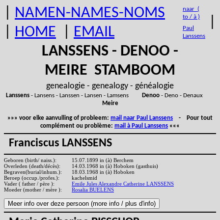
|
NAMEN-NAMES-NOMS
naar (
to / à )
|
|
HOME
|
EMAIL
Paul
Lanssens
LANSSENS - DENOO -
MEIRE STAMBOOM
genealogie - genealogy - généalogie
Lanssens
- Lansens - Lanssen - Lansen - Lamsens
Denoo
- Deno - Denaux
Meire
»»» voor elke aanvulling of probleem:
mail naar Paul Lanssens
- Pour tout
complément ou problème:
mail à Paul Lanssens
«««
Franciscus LANSSENS
Geboren (birth/ naiss.):
15.07.1899 in (à) Berchem
Overleden (death/décès):
14.03.1968 in (à) Hoboken (gasthuis)
Begraven(burial/inhum.):
18.03.1968 in (à) Hoboken
Beroep (occup./profes.):
kachelsmid
Vader ( father / père ):
Emile Jules Alexandre Catherine LANSSENS
Moeder (mother / mère ):
Rosalia BUELENS