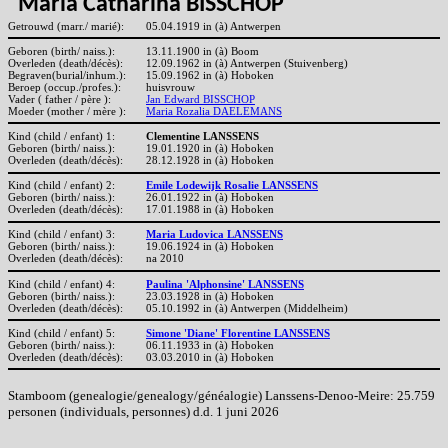
Maria Catharina BISSCHOP
Getrouwd (marr./ marié):
05.04.1919 in (à) Antwerpen
Geboren (birth/ naiss.):
13.11.1900 in (à) Boom
Overleden (death/décès):
12.09.1962 in (à) Antwerpen (Stuivenberg)
Begraven(burial/inhum.):
15.09.1962 in (à) Hoboken
Beroep (occup./profes.):
huisvrouw
Vader ( father / père ):
Jan Edward BISSCHOP
Moeder (mother / mère ):
Maria Rozalia DAELEMANS
Kind (child / enfant) 1:
Clementine LANSSENS
Geboren (birth/ naiss.):
19.01.1920 in (à) Hoboken
Overleden (death/décès):
28.12.1928 in (à) Hoboken
Kind (child / enfant) 2:
Emile Lodewijk Rosalie LANSSENS
Geboren (birth/ naiss.):
26.01.1922 in (à) Hoboken
Overleden (death/décès):
17.01.1988 in (à) Hoboken
Kind (child / enfant) 3:
Maria Ludovica LANSSENS
Geboren (birth/ naiss.):
19.06.1924 in (à) Hoboken
Overleden (death/décès):
na 2010
Kind (child / enfant) 4:
Paulina 'Alphonsine' LANSSENS
Geboren (birth/ naiss.):
23.03.1928 in (à) Hoboken
Overleden (death/décès):
05.10.1992 in (à) Antwerpen (Middelheim)
Kind (child / enfant) 5:
Simone 'Diane' Florentine LANSSENS
Geboren (birth/ naiss.):
06.11.1933 in (à) Hoboken
Overleden (death/décès):
03.03.2010 in (à) Hoboken
Stamboom (genealogie/genealogy/généalogie) Lanssens-Denoo-Meire: 25.759
personen (individuals, personnes) d.d. 1 juni 2026