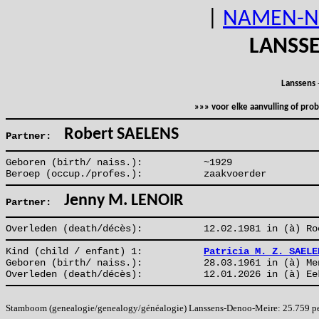
|
NAMEN-N
LANSS
Lanssens
»»» voor elke aanvulling of pr
Robert SAELENS
Partner:
Geboren (birth/ naiss.):
~1929
Beroep (occup./profes.):
zaakvoerder
Jenny M. LENOIR
Partner:
Overleden (death/décès):
12.02.1981 in (à) Ro
Kind (child / enfant) 1:
Patricia M. Z. SAELE
Geboren (birth/ naiss.):
28.03.1961 in (à) Me
Overleden (death/décès):
12.01.2026 in (à) Ee
Stamboom (genealogie/genealogy/généalogie) Lanssens-Denoo-Meire: 25.759 pers