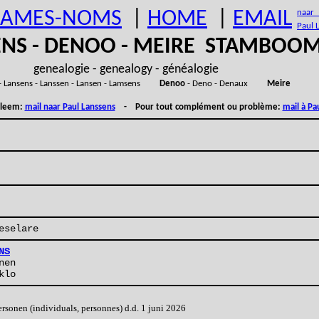
AMES-NOMS
|
HOME
|
EMAIL
naar (
Paul 
ENS - DENOO - MEIRE STAMBOO
genealogie - genealogy - généalogie
- Lansens - Lanssen - Lansen - Lamsens
Denoo
- Deno - Denaux
Meire
obleem:
mail naar Paul Lanssens
- Pour tout complément ou problème:
mail à Pa
eselare
NS
nen
klo
onen (individuals, personnes) d.d. 1 juni 2026