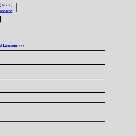
 to / à )
|
Lanssens
M
ul Lanssens
«««