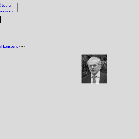
 to / à )
|
Lanssens
M
ul Lanssens
«««