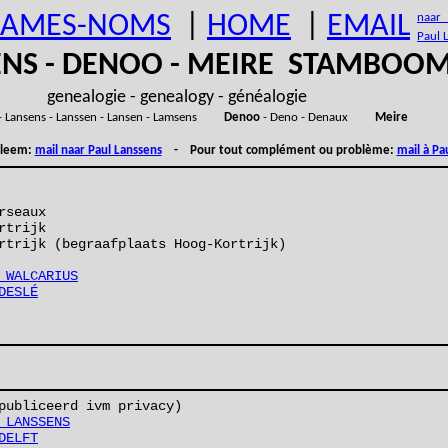
AMES-NOMS
|
HOME
|
EMAIL
naar (
Paul 
ENS - DENOO - MEIRE STAMBOO
genealogie - genealogy - généalogie
- Lansens - Lanssen - Lansen - Lamsens
Denoo
- Deno - Denaux
Meire
obleem:
mail naar Paul Lanssens
- Pour tout complément ou problème:
mail à Pa
rseaux
rtrijk
rtrijk (begraafplaats Hoog-Kortrijk)
 WALCARIUS
DESLÉ
publiceerd ivm privacy)
 LANSSENS
DELFT