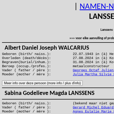
|
NAMEN-N
LANSS
Lanssens
»»» voor elke aanvulling of pr
Albert Daniel Joseph WALCARIUS
Geboren (birth/ naiss.):
22.07.1943 in (à) He
Overleden (death/décès):
27.08.2024 in (à) Ko
Begraven(burial/inhum.):
31.08.2024 in (à) Ko
Beroep (occup./profes.):
metaalconstructeur
Vader ( father / père ):
Georges Octaf Julien
Moeder (mother / mère ):
Julia Martha Silvie 
Sabina Godelieve Magda LANSSENS
Geboren (birth/ naiss.):
(bekend maar niet ge
Vader ( father / père ):
Gerard Michel Eduard
Moeder (mother / mère ):
Agnes Eulalie Marie 