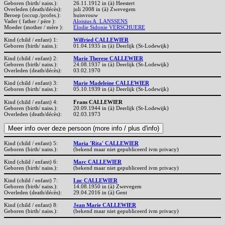
Geboren (birth/ naiss.):
26.11.1912 in (à) Heestert
Overleden (death/décès):
juli 2008 in (à) Zwevegem
Beroep (occup./profes.):
huisvrouw
Vader ( father / père ):
Aloisius A. LANSSENS
Moeder (mother / mère ):
Elodie Sidonie VERSCHUERE
Kind (child / enfant) 1:
Wilfried CALLEWIER
Geboren (birth/ naiss.):
01.04.1935 in (à) Deerlijk (St-Lodewijk)
Kind (child / enfant) 2:
Marie Therese CALLEWIER
Geboren (birth/ naiss.):
24.08.1937 in (à) Deerlijk (St-Lodewijk)
Overleden (death/décès):
03.02.1970
Kind (child / enfant) 3:
Marie Madeleine CALLEWIER
Geboren (birth/ naiss.):
05.10.1939 in (à) Deerlijk (St-Lodewijk)
Kind (child / enfant) 4:
Frans CALLEWIER
Geboren (birth/ naiss.):
20.09.1944 in (à) Deerlijk (St-Lodewijk)
Overleden (death/décès):
02.03.1973
Kind (child / enfant) 5:
Maria 'Rita' CALLEWIER
Geboren (birth/ naiss.):
(bekend maar niet gepubliceerd ivm privacy)
Kind (child / enfant) 6:
Marc CALLEWIER
Geboren (birth/ naiss.):
(bekend maar niet gepubliceerd ivm privacy)
Kind (child / enfant) 7:
Luc CALLEWIER
Geboren (birth/ naiss.):
14.08.1950 in (à) Zwevegem
Overleden (death/décès):
29.04.2016 in (à) Gent
Kind (child / enfant) 8:
Jean Marie CALLEWIER
Geboren (birth/ naiss.):
(bekend maar niet gepubliceerd ivm privacy)