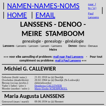
|
NAMEN-NAMES-NOMS
naar (
to / à )
|
|
HOME
|
EMAIL
Paul
Lanssens
LANSSENS - DENOO -
MEIRE STAMBOOM
genealogie - genealogy - généalogie
Lanssens
- Lansens - Lanssen - Lansen - Lamsens
Denoo
- Deno - Denaux
Meire
»»» voor elke aanvulling of probleem:
mail naar Paul Lanssens
- Pour tout
complément ou problème:
mail à Paul Lanssens
«««
Michiel G. CALLEWIER
Geboren (birth/ naiss.):
21.01.1910 in (à) Deerlijk
Overleden (death/décès):
20.02.1964 in (à) Deerlijk (St-Lodewijk)
Beroep (occup./profes.):
elektriekwerker
Vader ( father / père ):
Desiderius CALLEWIER
Moeder (mother / mère ):
Marie Elodie SCHERPEREEL
Maria Augusta LANSSENS
Getrouwd (marr./ marié):
09.06.1934 in (à) Heestert