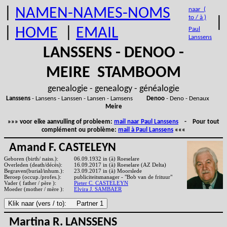
|
NAMEN-NAMES-NOMS
naar (
to / à )
|
|
HOME
|
EMAIL
Paul
Lanssens
LANSSENS - DENOO -
MEIRE STAMBOOM
genealogie - genealogy - généalogie
Lanssens
- Lansens - Lanssen - Lansen - Lamsens
Denoo
- Deno - Denaux
Meire
»»» voor elke aanvulling of probleem:
mail naar Paul Lanssens
- Pour tout
complément ou problème:
mail à Paul Lanssens
«««
Amand F. CASTELEYN
Geboren (birth/ naiss.):
06.09.1932 in (à) Roeselare
Overleden (death/décès):
16.09.2017 in (à) Roeselare (AZ Delta)
Begraven(burial/inhum.):
23.09.2017 in (à) Moorslede
Beroep (occup./profes.):
publiciteitsmanager - "Bob van de frituur"
Vader ( father / père ):
Pieter C. CASTELEYN
Moeder (mother / mère ):
Elvira J. SAMBAER
Martina R. LANSSENS