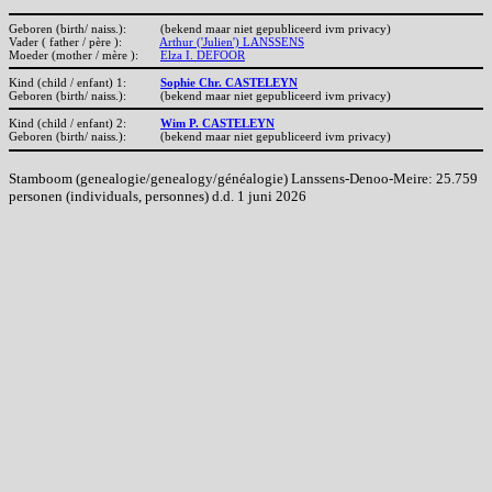
Geboren (birth/ naiss.):
(bekend maar niet gepubliceerd ivm privacy)
Vader ( father / père ):
Arthur ('Julien') LANSSENS
Moeder (mother / mère ):
Elza I. DEFOOR
Kind (child / enfant) 1:
Sophie Chr. CASTELEYN
Geboren (birth/ naiss.):
(bekend maar niet gepubliceerd ivm privacy)
Kind (child / enfant) 2:
Wim P. CASTELEYN
Geboren (birth/ naiss.):
(bekend maar niet gepubliceerd ivm privacy)
Stamboom (genealogie/genealogy/généalogie) Lanssens-Denoo-Meire: 25.759
personen (individuals, personnes) d.d. 1 juni 2026