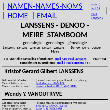
|
NAMEN-NAMES-NOMS
naar (
to / à )
|
|
HOME
|
EMAIL
Paul
Lanssens
LANSSENS - DENOO -
MEIRE STAMBOOM
genealogie - genealogy - généalogie
Lanssens
- Lansens - Lanssen - Lansen - Lamsens
Denoo
- Deno - Denaux
Meire
»»» voor elke aanvulling of probleem:
mail naar Paul Lanssens
- Pour tout
complément ou problème:
mail à Paul Lanssens
«««
Kristof Gerard Gilbert LANSSENS
Geboren (birth/ naiss.):
(bekend maar niet gepubliceerd ivm privacy)
Vader ( father / père ):
Paul Maurice LANSSENS
Moeder (mother / mère ):
Christelle Nadine DELOMBAERDE
Wendy Y. VANOUTRYVE
Geboren (birth/ naiss.):
(bekend maar niet gepubliceerd ivm privacy)
Vader ( father / père ):
Erik M. C. VANOUTRYVE
Moeder (mother / mère ):
Ivette A. R. SPELEERS