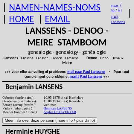
|
NAMEN-NAMES-NOMS
naar (
to / à )
|
|
HOME
|
EMAIL
Paul
Lanssens
LANSSENS - DENOO -
MEIRE STAMBOOM
genealogie - genealogy - généalogie
Lanssens
- Lansens - Lanssen - Lansen - Lamsens
Denoo
- Deno - Denaux
Meire
»»» voor elke aanvulling of probleem:
mail naar Paul Lanssens
- Pour tout
complément ou problème:
mail à Paul Lanssens
«««
Benjamin LANSENS
Geboren (birth/ naiss.):
10.05.1876 in (à) Koekelare
Overleden (death/décès):
15.06.1934 in (à) Koekelare
Beroep (occup./profes.):
werkman
Vader ( father / père ):
Henricus LANSENS
Moeder (mother / mère ):
Sophia DETAVENYER
Herminie HUYGHE