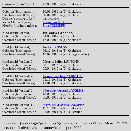
Getrouwd (marr./ marié):
23.09.1908 in (à) Koekelare
Geboren (birth/ naiss.):
16.09.1882 in (à) Koekelare
Overleden (death/décès):
09.07.1959 in (à) Koekelare
Beroep (occup./profes.):
kantwerkster
Vader ( father / père ):
Ludovicus HUYGHE
Moeder (mother / mère ):
Julia TERRIERE
Kind (child / enfant) 1:
Ida Maria LANSENS
Geboren (birth/ naiss.):
04.06.1909 in (à) Koekelare
Overleden (death/décès):
17.09.1909 in (à) Koekelare
Kind (child / enfant) 2:
Andre LANSENS
Geboren (birth/ naiss.):
06.12.1911 in (à) Koekelare
Overleden (death/décès):
19.07.1968 in (à) Brugge (St-Jan)
Kind (child / enfant) 3:
Maurits Julien LANSENS
Geboren (birth/ naiss.):
08.10.1914 in (à) Koekelare
Overleden (death/décès):
05.04.1915 in (à) Koekelare
Kind (child / enfant) 4:
Casimirus 'Oscar' LANSENS
Geboren (birth/ naiss.):
01.10.1916 in (à) Koekelare
Overleden (death/décès):
11.01.1979 in (à) Koekelare
Kind (child / enfant) 5:
Theophiel Gentiel LANSENS
Geboren (birth/ naiss.):
18.06.1919 in (à) Koekelare
Overleden (death/décès):
06.08.1976 in (à) Koekelare
Kind (child / enfant) 6:
Marcellus Aloysius LANSENS
Geboren (birth/ naiss.):
17.10.1920 in (à) Koekelare
Overleden (death/décès):
01.06.2001 in (à) Diksmuide
Stamboom (genealogie/genealogy/généalogie) Lanssens-Denoo-Meire: 25.759
personen (individuals, personnes) d.d. 1 juni 2026