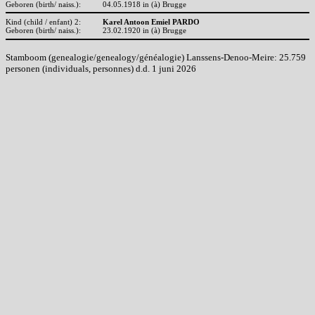
Geboren (birth/ naiss.):
04.05.1918 in (à) Brugge
Kind (child / enfant) 2:
Karel Antoon Emiel PARDO
Geboren (birth/ naiss.):
23.02.1920 in (à) Brugge
Stamboom (genealogie/genealogy/généalogie) Lanssens-Denoo-Meire: 25.759
personen (individuals, personnes) d.d. 1 juni 2026