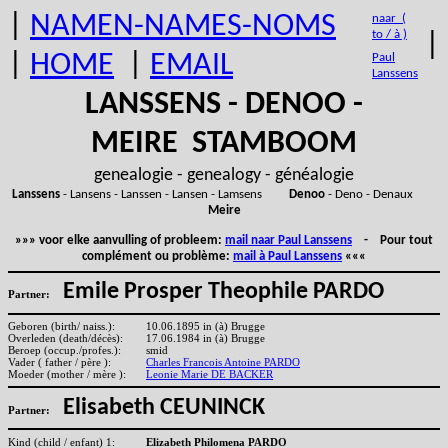
|
NAMEN-NAMES-NOMS
naar (
to / à )
|
|
HOME
|
EMAIL
Paul
Lanssens
LANSSENS - DENOO -
MEIRE STAMBOOM
genealogie - genealogy - généalogie
Lanssens
- Lansens - Lanssen - Lansen - Lamsens
Denoo
- Deno - Denaux
Meire
»»» voor elke aanvulling of probleem:
mail naar Paul Lanssens
- Pour tout
complément ou problème:
mail à Paul Lanssens
«««
Emile Prosper Theophile PARDO
Partner:
Geboren (birth/ naiss.):
10.06.1895 in (à) Brugge
Overleden (death/décès):
17.06.1984 in (à) Brugge
Beroep (occup./profes.):
smid
Vader ( father / père ):
Charles Francois Antoine PARDO
Moeder (mother / mère ):
Leonie Marie DE BACKER
Elisabeth CEUNINCK
Partner:
Kind (child / enfant) 1:
Elizabeth Philomena PARDO