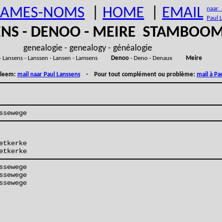
AMES-NOMS
|
HOME
|
EMAIL
naar (
Paul 
ENS - DENOO - MEIRE STAMBOO
genealogie - genealogy - généalogie
- Lansens - Lanssen - Lansen - Lamsens
Denoo
- Deno - Denaux
Meire
obleem:
mail naar Paul Lanssens
- Pour tout complément ou problème:
mail à Pa
ssewege
etkerke
etkerke
ssewege
ssewege
ssewege