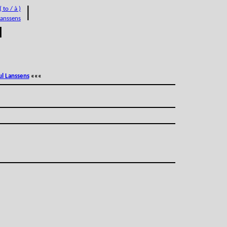
 to / à )
|
Lanssens
M
ul Lanssens
«««