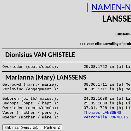
|
NAMEN-N
LANSS
Lanssens
»»» voor elke aanvulling of pr
Dionisius VAN GHISTELE
Overleden (death/décès):
25.08.1722 in (à) Li
Marianna (Mary) LANSSENS
Getrouwd (marr./ marié):
09.06.1711 in (à) Me
Verloving (engagement ):
30.05.1711 in (à) Me
Geboren (birth/ naiss.):
24.02.1688 in (à) Li
Gedoopt (bapt. / bapt.):
25.02.1688 in (à) Li
Overleden (death/décès):
07.01.1728 in (à) Li
Vader ( father / père ):
Thomaes LANSSENS
Moeder (mother / mère ):
Petronella CORNELIS