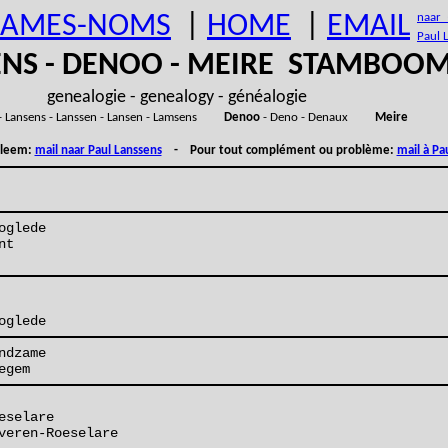
AMES-NOMS
|
HOME
|
EMAIL
naar (
Paul 
ENS - DENOO - MEIRE STAMBOO
genealogie - genealogy - généalogie
- Lansens - Lanssen - Lansen - Lamsens
Denoo
- Deno - Denaux
Meire
obleem:
mail naar Paul Lanssens
- Pour tout complément ou problème:
mail à Pa
oglede
nt
oglede
ndzame
egem
eselare
veren-Roeselare