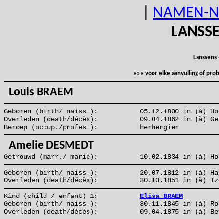
|
NAMEN-N
LANSS
Lanssens
»»» voor elke aanvulling of pr
Louis BRAEM
Geboren (birth/ naiss.):
05.12.1800 in (à) Ho
Overleden (death/décès):
09.04.1862 in (à) Ge
Beroep (occup./profes.):
herbergier
Amelie DESMEDT
Getrouwd (marr./ marié):
10.02.1834 in (à) Ho
Geboren (birth/ naiss.):
20.07.1812 in (à) Ha
Overleden (death/décès):
30.10.1851 in (à) Iz
Kind (child / enfant) 1:
Elisa BRAEM
Geboren (birth/ naiss.):
30.11.1845 in (à) Ro
Overleden (death/décès):
09.04.1875 in (à) Be