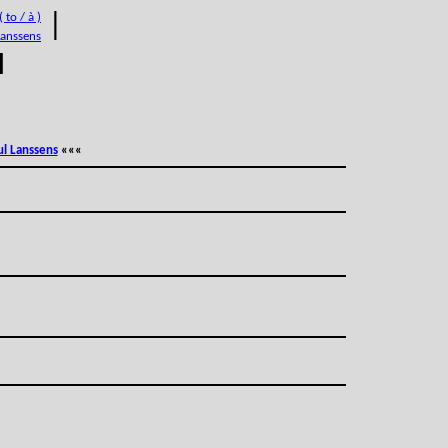
 to / à )
|
Lanssens
M
ul Lanssens
«««