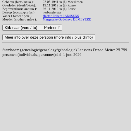
Geboren (birth/ naiss.):
02.05.1941 in (à) Moeskroen
Overleden (death/décès):
19.11.2019 in (à) Ronse
Begraven(burial/inhum.):
26.11.2019 in (à) Ronse
Beroep (occup./profes.):
herbergierster
Vader ( father / père ):
Hector Robert LANSSENS
Moeder (mother / mère ):
Marguerite Godelieve DEMEYERE
Stamboom (genealogie/genealogy/généalogie) Lanssens-Denoo-Meire: 25.759
personen (individuals, personnes) d.d. 1 juni 2026