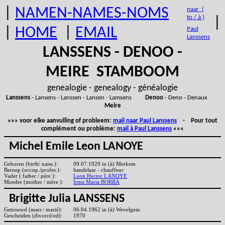
|
NAMEN-NAMES-NOMS
naar (
to / à )
|
|
HOME
|
EMAIL
Paul
Lanssens
LANSSENS - DENOO -
MEIRE STAMBOOM
genealogie - genealogy - généalogie
Lanssens
- Lansens - Lanssen - Lansen - Lamsens
Denoo
- Deno - Denaux
Meire
»»» voor elke aanvulling of probleem:
mail naar Paul Lanssens
- Pour tout
complément ou problème:
mail à Paul Lanssens
«««
Michel Emile Leon LANOYE
Geboren (birth/ naiss.):
09.07.1929 in (à) Merkem
Beroep (occup./profes.):
handelaar - chauffeur
Vader ( father / père ):
Leon Hector LANOYE
Moeder (mother / mère ):
Irma Maria BORRA
Brigitte Julia LANSSENS
Getrouwd (marr./ marié):
06.04.1962 in (à) Wevelgem
Gescheiden (divorcé/ed):
1970