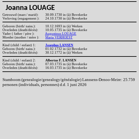
Joanna LOUAGE
Getrouwd (marr./ marié):
30.09.1730 in (à) Bovekerke
Verloving (engagement ):
24.10.1730 in (à) Bovekerke
Geboren (birth/ naiss.):
10.12.1693 in (à) Werken
Overleden (death/décès):
10.05.1735 in (à) Bovekerke
Vader ( father / père ):
Augustinus LOUAGE
Moeder (mother / mère ):
Maria VERHOEST
Kind (child / enfant) 1:
Josephus LANSEN
Geboren (birth/ naiss.):
01.02.1732 in (à) Bovekerke
Overleden (death/décès):
30.12.1772 in (à) Werken
Kind (child / enfant) 2:
Albertus F. LANSEN
Geboren (birth/ naiss.):
07.03.1735 in (à) Bovekerke
Overleden (death/décès):
16.03.1735 in (à) Bovekerke
Stamboom (genealogie/genealogy/généalogie) Lanssens-Denoo-Meire: 25.759
personen (individuals, personnes) d.d. 1 juni 2026