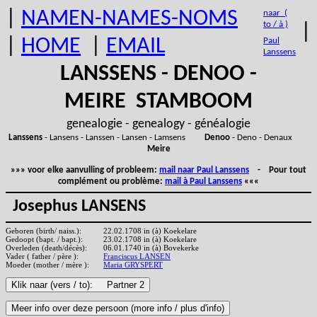
|
NAMEN-NAMES-NOMS
naar (
to / à )
|
|
HOME
|
EMAIL
Paul
Lanssens
LANSSENS - DENOO -
MEIRE STAMBOOM
genealogie - genealogy - généalogie
Lanssens
- Lansens - Lanssen - Lansen - Lamsens
Denoo
- Deno - Denaux
Meire
»»» voor elke aanvulling of probleem:
mail naar Paul Lanssens
- Pour tout
complément ou problème:
mail à Paul Lanssens
«««
Josephus LANSENS
Geboren (birth/ naiss.):
22.02.1708 in (à) Koekelare
Gedoopt (bapt. / bapt.):
23.02.1708 in (à) Koekelare
Overleden (death/décès):
06.01.1740 in (à) Bovekerke
Vader ( father / père ):
Franciscus LANSEN
Moeder (mother / mère ):
Maria GRYSPERT