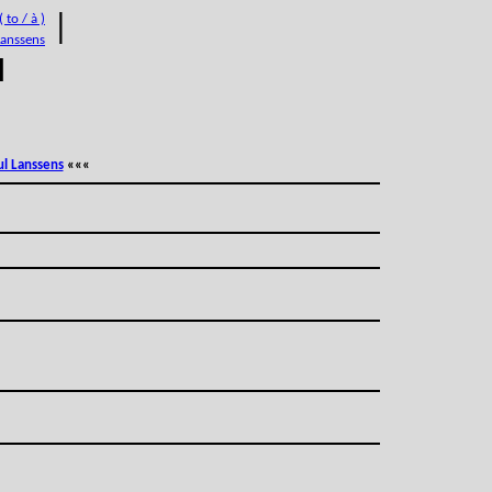
 to / à )
|
Lanssens
M
ul Lanssens
«««