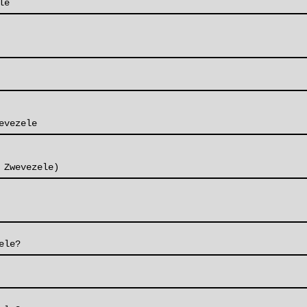
le
evezele
 Zwevezele)
ele?