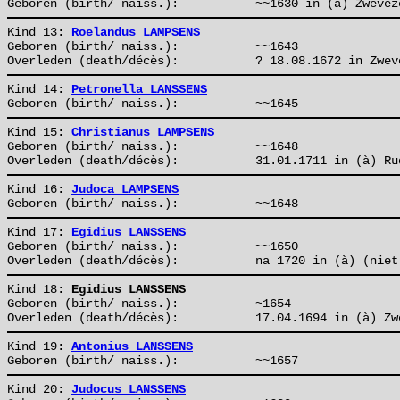
Geboren (birth/ naiss.):
~~1630 in (à) Zwevez
Kind 13:
Roelandus LAMPSENS
Geboren (birth/ naiss.):
~~1643
Overleden (death/décès):
? 18.08.1672 in Zwev
Kind 14:
Petronella LANSSENS
Geboren (birth/ naiss.):
~~1645
Kind 15:
Christianus LAMPSENS
Geboren (birth/ naiss.):
~~1648
Overleden (death/décès):
31.01.1711 in (à) Ru
Kind 16:
Judoca LAMPSENS
Geboren (birth/ naiss.):
~~1648
Kind 17:
Egidius LANSSENS
Geboren (birth/ naiss.):
~~1650
Overleden (death/décès):
na 1720 in (à) (niet
Kind 18:
Egidius LANSSENS
Geboren (birth/ naiss.):
~1654
Overleden (death/décès):
17.04.1694 in (à) Zw
Kind 19:
Antonius LANSSENS
Geboren (birth/ naiss.):
~~1657
Kind 20:
Judocus LANSSENS