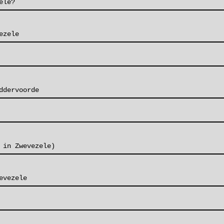
ele?
ezele
ddervoorde
 in Zwevezele)
evezele