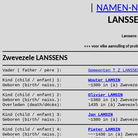
|
NAMEN-N
LANSS
Lanssens
»»» voor elke aanvulling of pr
Zwevezele LANSSENS
Vader ( father / père ):
Gemeenten T Z LANSSE
Kind (child / enfant) 1:
Wouter LAMSIN
Geboren (birth/ naiss.):
~1380 in (à) Zweveze
Kind (child / enfant) 2:
Olivier LAMSIN
Geboren (birth/ naiss.):
~1380 in (à) Zweveze
Overleden (death/décès):
1435 in (à) Zwevezel
Kind (child / enfant) 3:
Jan LAMSIN
Geboren (birth/ naiss.):
~1380 in (à) Zweveze
Kind (child / enfant) 4:
Pieter LAMSIN
Geboren (birth/ naiss.):
~~~1430 in (à) Zweve