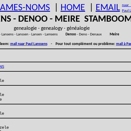
AMES-NOMS
|
HOME
|
EMAIL
naar (
Paul 
ENS - DENOO - MEIRE STAMBOO
genealogie - genealogy - généalogie
- Lansens - Lanssen - Lansen - Lamsens
Denoo
- Deno - Denaux
Meire
obleem:
mail naar Paul Lanssens
- Pour tout complément ou problème:
mail à Pa
NS
le
le
e
le
zele