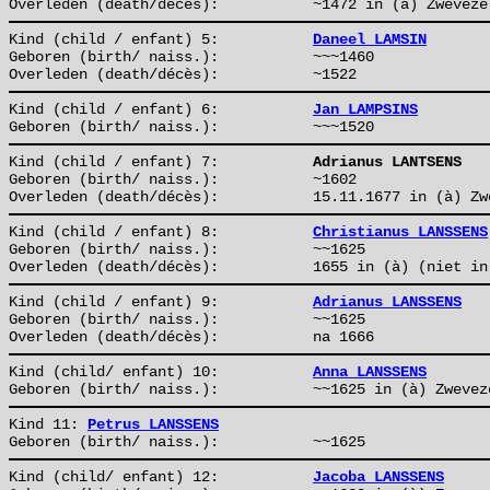
Overleden (death/décès):
~1472 in (à) Zweveze
Kind (child / enfant) 5:
Daneel LAMSIN
Geboren (birth/ naiss.):
~~~1460
Overleden (death/décès):
~1522
Kind (child / enfant) 6:
Jan LAMPSINS
Geboren (birth/ naiss.):
~~~1520
Kind (child / enfant) 7:
Adrianus LANTSENS
Geboren (birth/ naiss.):
~1602
Overleden (death/décès):
15.11.1677 in (à) Zw
Kind (child / enfant) 8:
Christianus LANSSENS
Geboren (birth/ naiss.):
~~1625
Overleden (death/décès):
1655 in (à) (niet in
Kind (child / enfant) 9:
Adrianus LANSSENS
Geboren (birth/ naiss.):
~~1625
Overleden (death/décès):
na 1666
Kind (child/ enfant) 10:
Anna LANSSENS
Geboren (birth/ naiss.):
~~1625 in (à) Zwevez
Kind 11:
Petrus LANSSENS
Geboren (birth/ naiss.):
~~1625
Kind (child/ enfant) 12:
Jacoba LANSSENS