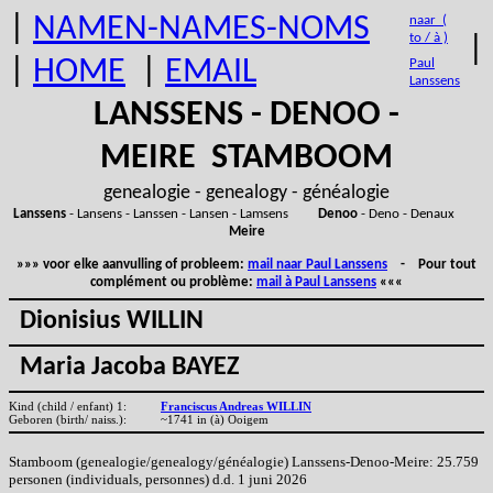
|
NAMEN-NAMES-NOMS
naar (
to / à )
|
|
HOME
|
EMAIL
Paul
Lanssens
LANSSENS - DENOO -
MEIRE STAMBOOM
genealogie - genealogy - généalogie
Lanssens
- Lansens - Lanssen - Lansen - Lamsens
Denoo
- Deno - Denaux
Meire
»»» voor elke aanvulling of probleem:
mail naar Paul Lanssens
- Pour tout
complément ou problème:
mail à Paul Lanssens
«««
Dionisius WILLIN
Maria Jacoba BAYEZ
Kind (child / enfant) 1:
Franciscus Andreas WILLIN
Geboren (birth/ naiss.):
~1741 in (à) Ooigem
Stamboom (genealogie/genealogy/généalogie) Lanssens-Denoo-Meire: 25.759
personen (individuals, personnes) d.d. 1 juni 2026