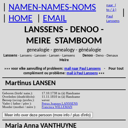
|
NAMEN-NAMES-NOMS
naar (
to / à )
|
|
HOME
|
EMAIL
Paul
Lanssens
LANSSENS - DENOO -
MEIRE STAMBOOM
genealogie - genealogy - généalogie
Lanssens
- Lansens - Lanssen - Lansen - Lamsens
Denoo
- Deno - Denaux
Meire
»»» voor elke aanvulling of probleem:
mail naar Paul Lanssens
- Pour tout
complément ou problème:
mail à Paul Lanssens
«««
Martinus LANSEN
Geboren (birth/ naiss.):
17.10.1738 in (à) Handzame
Overleden (death/décès):
11.11.1810 in (à) Handzame
Beroep (occup./profes.):
wever
Vader ( father / père ):
Petrus Joannes LANSSENS
Moeder (mother / mère ):
Francisca WILLEMAN
Maria Anna VANTHUYNE