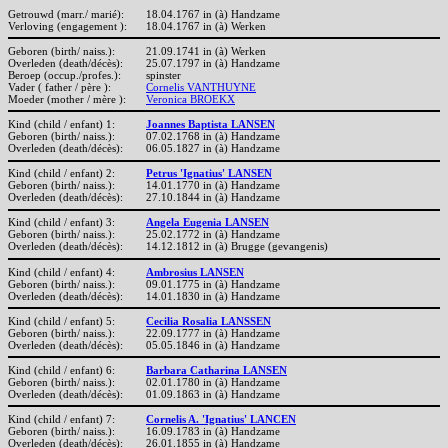
Getrouwd (marr./ marié):
18.04.1767 in (à) Handzame
Verloving (engagement ):
18.04.1767 in (à) Werken
Geboren (birth/ naiss.):
21.09.1741 in (à) Werken
Overleden (death/décès):
25.07.1797 in (à) Handzame
Beroep (occup./profes.):
spinster
Vader ( father / père ):
Cornelis VANTHUYNE
Moeder (mother / mère ):
Veronica BROEKX
Kind (child / enfant) 1:
Joannes Baptista LANSEN
Geboren (birth/ naiss.):
07.02.1768 in (à) Handzame
Overleden (death/décès):
06.05.1827 in (à) Handzame
Kind (child / enfant) 2:
Petrus 'Ignatius' LANSEN
Geboren (birth/ naiss.):
14.01.1770 in (à) Handzame
Overleden (death/décès):
27.10.1844 in (à) Handzame
Kind (child / enfant) 3:
Angela Eugenia LANSEN
Geboren (birth/ naiss.):
25.02.1772 in (à) Handzame
Overleden (death/décès):
14.12.1812 in (à) Brugge (gevangenis)
Kind (child / enfant) 4:
Ambrosius LANSEN
Geboren (birth/ naiss.):
09.01.1775 in (à) Handzame
Overleden (death/décès):
14.01.1830 in (à) Handzame
Kind (child / enfant) 5:
Cecilia Rosalia LANSSEN
Geboren (birth/ naiss.):
22.09.1777 in (à) Handzame
Overleden (death/décès):
05.05.1846 in (à) Handzame
Kind (child / enfant) 6:
Barbara Catharina LANSEN
Geboren (birth/ naiss.):
02.01.1780 in (à) Handzame
Overleden (death/décès):
01.09.1863 in (à) Handzame
Kind (child / enfant) 7:
Cornelis A. 'Ignatius' LANCEN
Geboren (birth/ naiss.):
16.09.1783 in (à) Handzame
Overleden (death/décès):
26.01.1855 in (à) Handzame