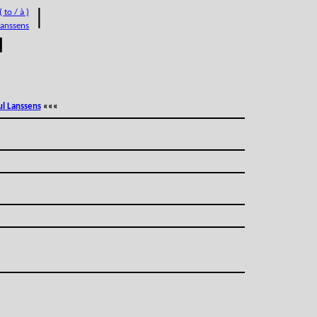
 to / à )
|
Lanssens
M
ul Lanssens
«««