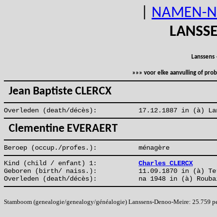
|
NAMEN-N
LANSS
Lanssens
»»» voor elke aanvulling of pr
Jean Baptiste CLERCX
Overleden (death/décès):
17.12.1887 in (à) La
Clementine EVERAERT
Beroep (occup./profes.):
ménagère
Kind (child / enfant) 1:
Charles CLERCX
Geboren (birth/ naiss.):
11.09.1870 in (à) Te
Overleden (death/décès):
na 1948 in (à) Rouba
Stamboom (genealogie/genealogy/généalogie) Lanssens-Denoo-Meire: 25.759 pers