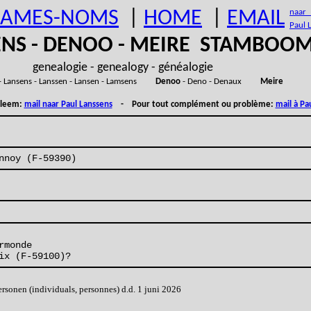
AMES-NOMS
|
HOME
|
EMAIL
naar (
Paul 
ENS - DENOO - MEIRE STAMBOO
genealogie - genealogy - généalogie
- Lansens - Lanssen - Lansen - Lamsens
Denoo
- Deno - Denaux
Meire
obleem:
mail naar Paul Lanssens
- Pour tout complément ou problème:
mail à Pa
nnoy (F-59390)
rmonde
ix (F-59100)?
onen (individuals, personnes) d.d. 1 juni 2026