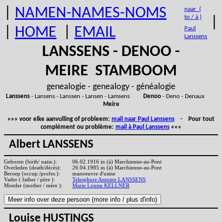
|
NAMEN-NAMES-NOMS
naar (
to / à )
|
|
HOME
|
EMAIL
Paul
Lanssens
LANSSENS - DENOO -
MEIRE STAMBOOM
genealogie - genealogy - généalogie
Lanssens
- Lansens - Lanssen - Lansen - Lamsens
Denoo
- Deno - Denaux
Meire
»»» voor elke aanvulling of probleem:
mail naar Paul Lanssens
- Pour tout
complément ou problème:
mail à Paul Lanssens
«««
Albert LANSSENS
Geboren (birth/ naiss.):
06.02.1916 in (à) Marchienne-au-Pont
Overleden (death/décès):
26.04.1985 in (à) Marchienne-au-Pont
Beroep (occup./profes.):
manoeuvre d'usine
Vader ( father / père ):
Telesphore Antoine LANSSENS
Moeder (mother / mère ):
Marie Louise KELLNER
Louise HUSTINGS