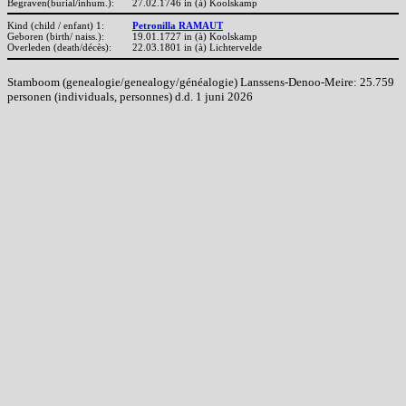
Begraven(burial/inhum.):
27.02.1746 in (à) Koolskamp
Kind (child / enfant) 1:
Petronilla RAMAUT
Geboren (birth/ naiss.):
19.01.1727 in (à) Koolskamp
Overleden (death/décès):
22.03.1801 in (à) Lichtervelde
Stamboom (genealogie/genealogy/généalogie) Lanssens-Denoo-Meire: 25.759
personen (individuals, personnes) d.d. 1 juni 2026