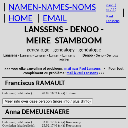
|
NAMEN-NAMES-NOMS
naar (
to / à )
|
|
HOME
|
EMAIL
Paul
Lanssens
LANSSENS - DENOO -
MEIRE STAMBOOM
genealogie - genealogy - généalogie
Lanssens
- Lansens - Lanssen - Lansen - Lamsens
Denoo
- Deno - Denaux
Meire
»»» voor elke aanvulling of probleem:
mail naar Paul Lanssens
- Pour tout
complément ou problème:
mail à Paul Lanssens
«««
Franciscus RAMAULT
Geboren (birth/ naiss.):
20.09.1683 in (à) Torhout
Anna DEMEULENAERE
Geboren (birth/ naiss.):
03.09.1706 in (à) Koolskamp
Overleden (death/décès):
25.02.1746 in (à) Koolskamp