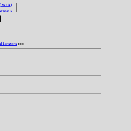
 to / à )
|
Lanssens
M
ul Lanssens
«««