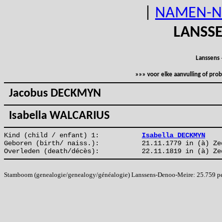
|
NAMEN-N
LANSS
Lanssens
»»» voor elke aanvulling of pr
Jacobus DECKMYN
Isabella WALCARIUS
Kind (child / enfant) 1:
Isabella DECKMYN
Geboren (birth/ naiss.):
21.11.1779 in (à) Ze
Overleden (death/décès):
22.11.1819 in (à) Ze
Stamboom (genealogie/genealogy/généalogie) Lanssens-Denoo-Meire: 25.759 pers