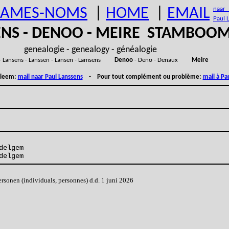
AMES-NOMS
|
HOME
|
EMAIL
naar (
Paul 
ENS - DENOO - MEIRE STAMBOO
genealogie - genealogy - généalogie
- Lansens - Lanssen - Lansen - Lamsens
Denoo
- Deno - Denaux
Meire
obleem:
mail naar Paul Lanssens
- Pour tout complément ou problème:
mail à Pa
delgem
delgem
onen (individuals, personnes) d.d. 1 juni 2026