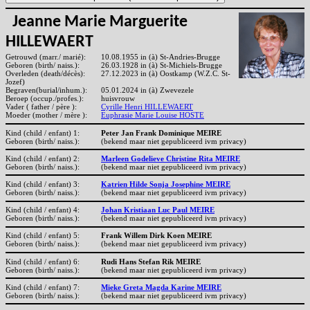
Jeanne Marie Marguerite
HILLEWAERT
Getrouwd (marr./ marié):
10.08.1955 in (à) St-Andries-Brugge
Geboren (birth/ naiss.):
26.03.1928 in (à) St-Michiels-Brugge
Overleden (death/décès):
27.12.2023 in (à) Oostkamp (W.Z.C. St-
Jozef)
Begraven(burial/inhum.):
05.01.2024 in (à) Zwevezele
Beroep (occup./profes.):
huisvrouw
Vader ( father / père ):
Cyrille Henri HILLEWAERT
Moeder (mother / mère ):
Euphrasie Marie Louise HOSTE
Kind (child / enfant) 1:
Peter Jan Frank Dominique MEIRE
Geboren (birth/ naiss.):
(bekend maar niet gepubliceerd ivm privacy)
Kind (child / enfant) 2:
Marleen Godelieve Christine Rita MEIRE
Geboren (birth/ naiss.):
(bekend maar niet gepubliceerd ivm privacy)
Kind (child / enfant) 3:
Katrien Hilde Sonja Josephine MEIRE
Geboren (birth/ naiss.):
(bekend maar niet gepubliceerd ivm privacy)
Kind (child / enfant) 4:
Johan Kristiaan Luc Paul MEIRE
Geboren (birth/ naiss.):
(bekend maar niet gepubliceerd ivm privacy)
Kind (child / enfant) 5:
Frank Willem Dirk Koen MEIRE
Geboren (birth/ naiss.):
(bekend maar niet gepubliceerd ivm privacy)
Kind (child / enfant) 6:
Rudi Hans Stefan Rik MEIRE
Geboren (birth/ naiss.):
(bekend maar niet gepubliceerd ivm privacy)
Kind (child / enfant) 7:
Mieke Greta Magda Karine MEIRE
Geboren (birth/ naiss.):
(bekend maar niet gepubliceerd ivm privacy)