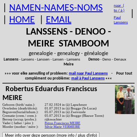
|
NAMEN-NAMES-NOMS
naar (
to / à )
|
|
HOME
|
EMAIL
Paul
Lanssens
LANSSENS - DENOO -
MEIRE STAMBOOM
genealogie - genealogy - généalogie
Lanssens
- Lansens - Lanssen - Lansen - Lamsens
Denoo
- Deno - Denaux
Meire
»»» voor elke aanvulling of probleem:
mail naar Paul Lanssens
- Pour tout
complément ou problème:
mail à Paul Lanssens
«««
Robertus Eduardus Franciscus
MEIRE
Geboren (birth/ naiss.):
27.02.1924 in (à) Lapscheure
Overleden (death/décès):
01.07.2013 in (à) Brugge (St-Lucas)
Begraven(burial/inhum.):
05.07.2013 in (à) Zwevezele
Crematie (crem./ crem.):
05.07.2013 in (à) Brugge (Blauwe Toren)
Beroep (occup./profes.):
rijkswachter
Vader ( father / père ):
Petrus Franciscus MEIRE
Moeder (mother / mère ):
Silvie Marie VERMEIRE