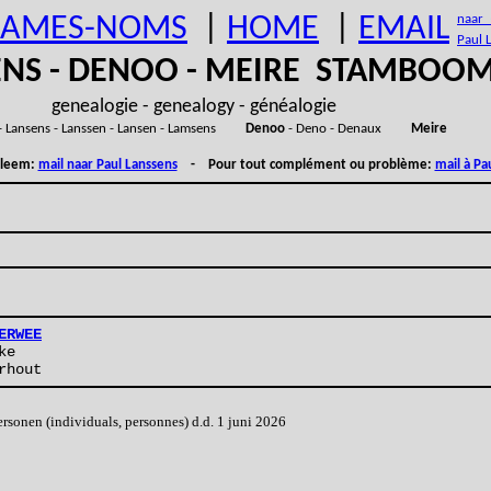
AMES-NOMS
|
HOME
|
EMAIL
naar (
Paul 
ENS - DENOO - MEIRE STAMBOO
genealogie - genealogy - généalogie
- Lansens - Lanssen - Lansen - Lamsens
Denoo
- Deno - Denaux
Meire
obleem:
mail naar Paul Lanssens
- Pour tout complément ou problème:
mail à Pa
ERWEE
ke
rhout
onen (individuals, personnes) d.d. 1 juni 2026