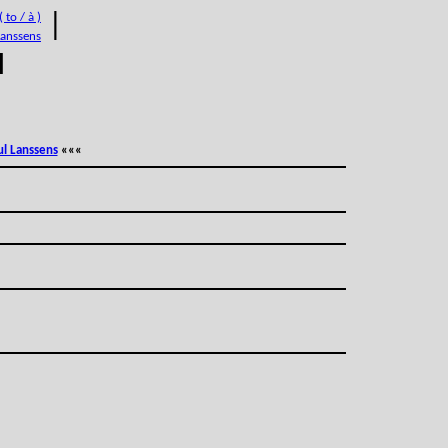
 to / à )
|
Lanssens
M
ul Lanssens
«««