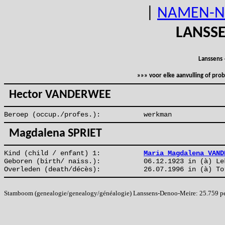
|
NAMEN-N
LANSS
Lanssens
»»» voor elke aanvulling of pr
Hector VANDERWEE
Beroep (occup./profes.):
werkman
Magdalena SPRIET
Kind (child / enfant) 1:
Maria Magdalena VAND
Geboren (birth/ naiss.):
06.12.1923 in (à) Le
Overleden (death/décès):
26.07.1996 in (à) To
Stamboom (genealogie/genealogy/généalogie) Lanssens-Denoo-Meire: 25.759 pers