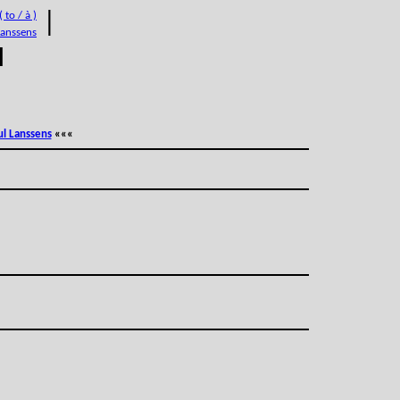
 to / à )
|
Lanssens
M
ul Lanssens
«««