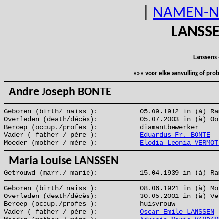
|
NAMEN-N
LANSS
Lanssens
»»» voor elke aanvulling of pr
Andre Joseph BONTE
Geboren (birth/ naiss.):
05.09.1912 in (à) Ra
Overleden (death/décès):
05.07.2003 in (à) Oo
Beroep (occup./profes.):
diamantbewerker
Vader ( father / père ):
Eduardus Fr. BONTE
Moeder (mother / mère ):
Elodia Leonia VERMOT
Maria Louise LANSSEN
Getrouwd (marr./ marié):
15.04.1939 in (à) Ra
Geboren (birth/ naiss.):
08.06.1921 in (à) Mo
Overleden (death/décès):
30.05.2001 in (à) Ve
Beroep (occup./profes.):
huisvrouw
Vader ( father / père ):
Oscar Emile LANSSEN