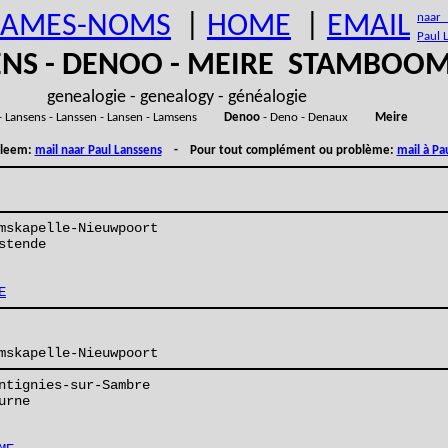
AMES-NOMS
|
HOME
|
EMAIL
naar (
Paul 
ENS - DENOO - MEIRE STAMBOO
genealogie - genealogy - généalogie
- Lansens - Lanssen - Lansen - Lamsens
Denoo
- Deno - Denaux
Meire
obleem:
mail naar Paul Lanssens
- Pour tout complément ou problème:
mail à Pa
mskapelle-Nieuwpoort
stende
E
mskapelle-Nieuwpoort
ntignies-sur-Sambre
urne