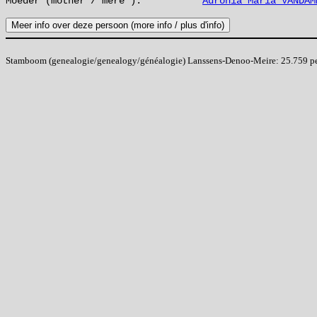
Moeder (mother / mère ):
Adronia Maria VANDAM
Stamboom (genealogie/genealogy/généalogie) Lanssens-Denoo-Meire: 25.759 pers