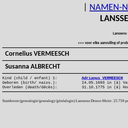
|
NAMEN-N
LANSS
Lanssens
»»» voor elke aanvulling of pr
Cornelius VERMEESCH
Susanna ALBRECHT
Kind (child / enfant) 1:
Adrianus VERMEESCH
Geboren (birth/ naiss.):
24.05.1693 in (à) Va
Overleden (death/décès):
31.10.1775 in (à) Ho
Stamboom (genealogie/genealogy/généalogie) Lanssens-Denoo-Meire: 25.759 pers