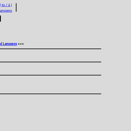
 to / à )
|
Lanssens
M
ul Lanssens
«««