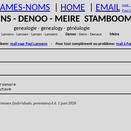
AMES-NOMS
|
HOME
|
EMAIL
naar (
Paul 
ENS - DENOO - MEIRE STAMBOO
genealogie - genealogy - généalogie
- Lansens - Lanssen - Lansen - Lamsens
Denoo
- Deno - Denaux
Meire
obleem:
mail naar Paul Lanssens
- Pour tout complément ou problème:
mail à Pa
rsenare
utave
onen (individuals, personnes) d.d. 1 juni 2026