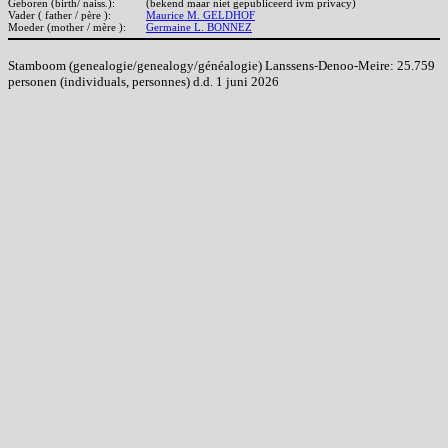
Geboren (birth/ naiss.):
(bekend maar niet gepubliceerd ivm privacy)
Vader ( father / père ):
Maurice M. GELDHOF
Moeder (mother / mère ):
Germaine L. BONNEZ
Stamboom (genealogie/genealogy/généalogie) Lanssens-Denoo-Meire: 25.759
personen (individuals, personnes) d.d. 1 juni 2026