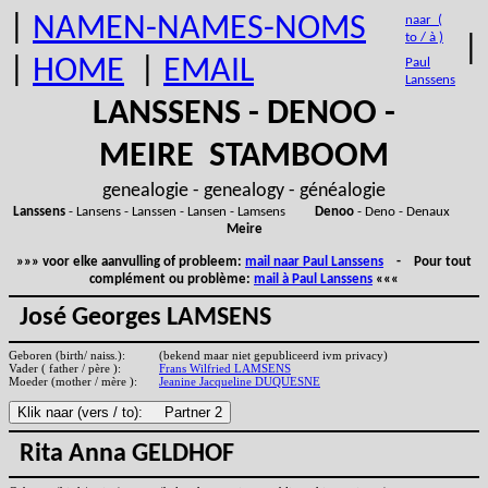
|
NAMEN-NAMES-NOMS
naar (
to / à )
|
|
HOME
|
EMAIL
Paul
Lanssens
LANSSENS - DENOO -
MEIRE STAMBOOM
genealogie - genealogy - généalogie
Lanssens
- Lansens - Lanssen - Lansen - Lamsens
Denoo
- Deno - Denaux
Meire
»»» voor elke aanvulling of probleem:
mail naar Paul Lanssens
- Pour tout
complément ou problème:
mail à Paul Lanssens
«««
José Georges LAMSENS
Geboren (birth/ naiss.):
(bekend maar niet gepubliceerd ivm privacy)
Vader ( father / père ):
Frans Wilfried LAMSENS
Moeder (mother / mère ):
Jeanine Jacqueline DUQUESNE
Rita Anna GELDHOF