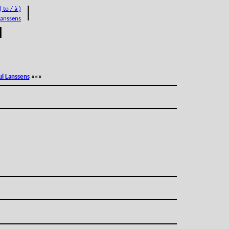
 to / à )
|
Lanssens
M
ul Lanssens
«««