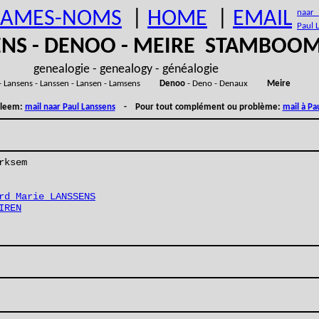
AMES-NOMS
|
HOME
|
EMAIL
naar (
Paul 
ENS - DENOO - MEIRE STAMBOO
genealogie - genealogy - généalogie
- Lansens - Lanssen - Lansen - Lamsens
Denoo
- Deno - Denaux
Meire
obleem:
mail naar Paul Lanssens
- Pour tout complément ou problème:
mail à Pa
rksem
rd Marie LANSSENS
IREN