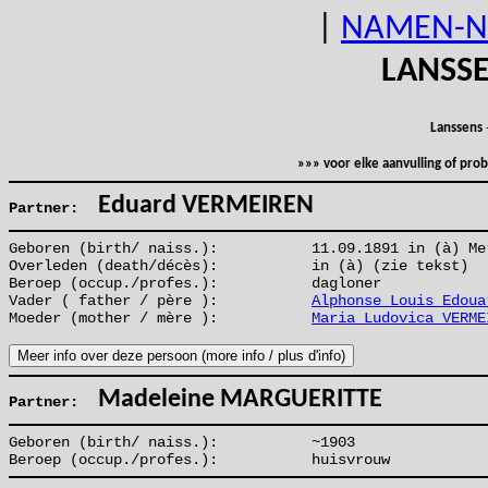
|
NAMEN-N
LANSS
Lanssens
»»» voor elke aanvulling of pr
Eduard VERMEIREN
Partner:
Geboren (birth/ naiss.):
11.09.1891 in (à) Me
Overleden (death/décès):
in (à) (zie tekst)
Beroep (occup./profes.):
dagloner
Vader ( father / père ):
Alphonse Louis Edoua
Moeder (mother / mère ):
Maria Ludovica VERME
Madeleine MARGUERITTE
Partner:
Geboren (birth/ naiss.):
~1903
Beroep (occup./profes.):
huisvrouw