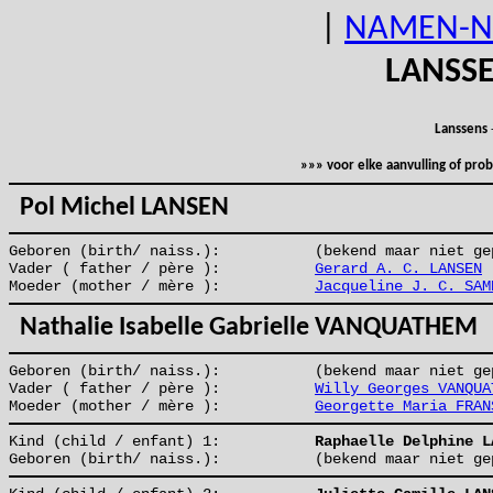
|
NAMEN-N
LANSS
Lanssens
»»» voor elke aanvulling of pr
Pol Michel LANSEN
Geboren (birth/ naiss.):
(bekend maar niet ge
Vader ( father / père ):
Gerard A. C. LANSEN
Moeder (mother / mère ):
Jacqueline J. C. SAM
Nathalie Isabelle Gabrielle VANQUATHEM
Geboren (birth/ naiss.):
(bekend maar niet ge
Vader ( father / père ):
Willy Georges VANQUA
Moeder (mother / mère ):
Georgette Maria FRAN
Kind (child / enfant) 1:
Raphaelle Delphine L
Geboren (birth/ naiss.):
(bekend maar niet ge