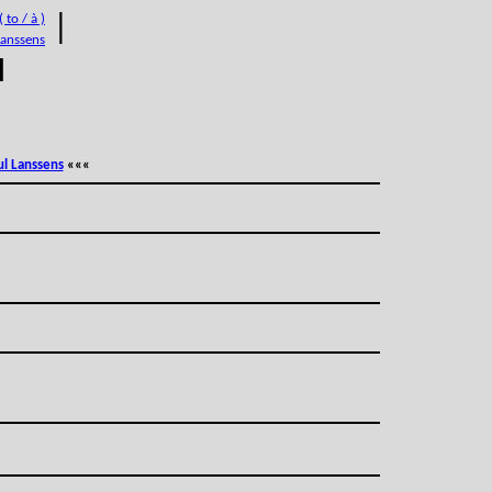
 to / à )
|
Lanssens
M
ul Lanssens
«««