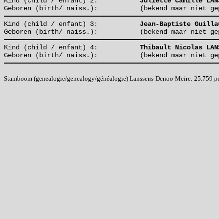
Kind (child / enfant) 2:
Juliette Camille LAN
Geboren (birth/ naiss.):
(bekend maar niet ge
Kind (child / enfant) 3:
Jean-Baptiste Guilla
Geboren (birth/ naiss.):
(bekend maar niet ge
Kind (child / enfant) 4:
Thibault Nicolas LAN
Geboren (birth/ naiss.):
(bekend maar niet ge
Stamboom (genealogie/genealogy/généalogie) Lanssens-Denoo-Meire: 25.759 pers