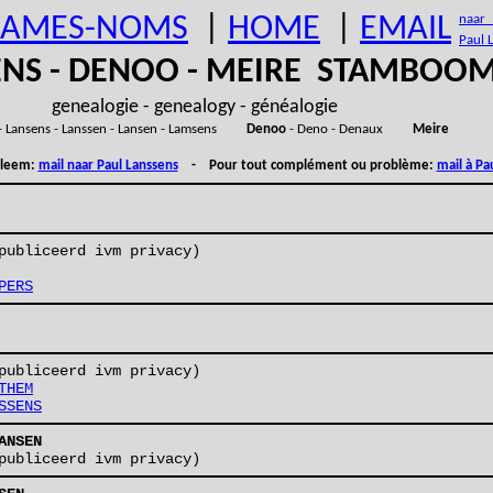
AMES-NOMS
|
HOME
|
EMAIL
naar (
Paul 
ENS - DENOO - MEIRE STAMBOO
genealogie - genealogy - généalogie
- Lansens - Lanssen - Lansen - Lamsens
Denoo
- Deno - Denaux
Meire
obleem:
mail naar Paul Lanssens
- Pour tout complément ou problème:
mail à Pa
publiceerd ivm privacy)
PERS
publiceerd ivm privacy)
THEM
SSENS
ANSEN
publiceerd ivm privacy)