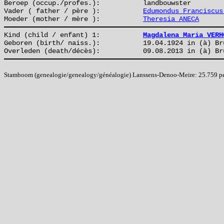
Beroep (occup./profes.):
landbouwster
Vader ( father / père ):
Edumondus Franciscus
Moeder (mother / mère ):
Theresia ANECA
Kind (child / enfant) 1:
Magdalena Maria VERH
Geboren (birth/ naiss.):
19.04.1924 in (à) Br
Overleden (death/décès):
09.08.2013 in (à) Br
Stamboom (genealogie/genealogy/généalogie) Lanssens-Denoo-Meire: 25.759 pers