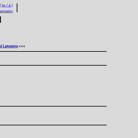
 to / à )
|
Lanssens
M
ul Lanssens
«««