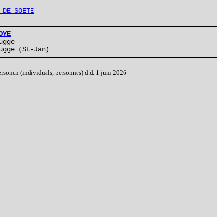
 DE SOETE
OYE
ugge
ugge (St-Jan)
onen (individuals, personnes) d.d. 1 juni 2026