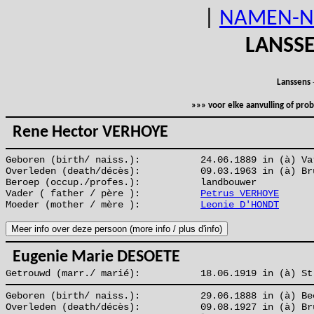
|
NAMEN-N
LANSS
Lanssens
»»» voor elke aanvulling of pr
Rene Hector VERHOYE
Geboren (birth/ naiss.):
24.06.1889 in (à) Va
Overleden (death/décès):
09.03.1963 in (à) Br
Beroep (occup./profes.):
landbouwer
Vader ( father / père ):
Petrus VERHOYE
Moeder (mother / mère ):
Leonie D'HONDT
Eugenie Marie DESOETE
Getrouwd (marr./ marié):
18.06.1919 in (à) St
Geboren (birth/ naiss.):
29.06.1888 in (à) Be
Overleden (death/décès):
09.08.1927 in (à) Br