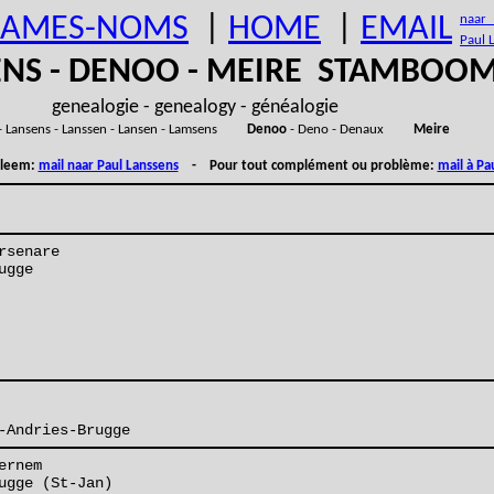
AMES-NOMS
|
HOME
|
EMAIL
naar (
Paul 
ENS - DENOO - MEIRE STAMBOO
genealogie - genealogy - généalogie
- Lansens - Lanssen - Lansen - Lamsens
Denoo
- Deno - Denaux
Meire
obleem:
mail naar Paul Lanssens
- Pour tout complément ou problème:
mail à Pa
rsenare
ugge
-Andries-Brugge
ernem
ugge (St-Jan)