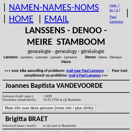
|
NAMEN-NAMES-NOMS
naar (
to / à )
|
|
HOME
|
EMAIL
Paul
Lanssens
LANSSENS - DENOO -
MEIRE STAMBOOM
genealogie - genealogy - généalogie
Lanssens
- Lansens - Lanssen - Lansen - Lamsens
Denoo
- Deno - Denaux
Meire
»»» voor elke aanvulling of probleem:
mail naar Paul Lanssens
- Pour tout
complément ou problème:
mail à Paul Lanssens
«««
Joannes Baptista VANDEVOORDE
Geboren (birth/ naiss.):
~1690
Overleden (death/décès):
10.02.1764 in (à) Ruiselede
Brigitta BRAET
Getrouwd (marr./ marié):
in (à) (niet in Ruiselede)