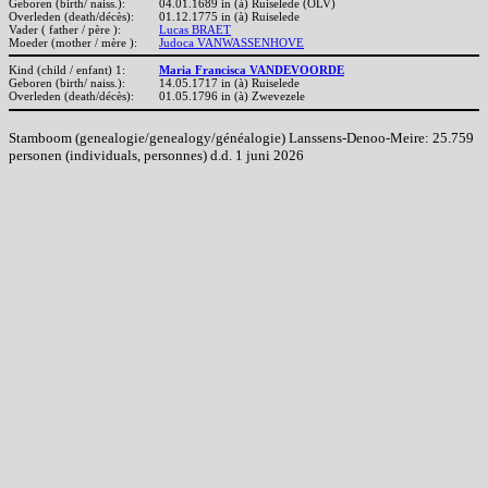
Geboren (birth/ naiss.):
04.01.1689 in (à) Ruiselede (OLV)
Overleden (death/décès):
01.12.1775 in (à) Ruiselede
Vader ( father / père ):
Lucas BRAET
Moeder (mother / mère ):
Judoca VANWASSENHOVE
Kind (child / enfant) 1:
Maria Francisca VANDEVOORDE
Geboren (birth/ naiss.):
14.05.1717 in (à) Ruiselede
Overleden (death/décès):
01.05.1796 in (à) Zwevezele
Stamboom (genealogie/genealogy/généalogie) Lanssens-Denoo-Meire: 25.759
personen (individuals, personnes) d.d. 1 juni 2026