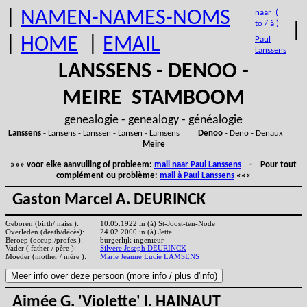
|
NAMEN-NAMES-NOMS
naar (
to / à )
|
|
HOME
|
EMAIL
Paul
Lanssens
LANSSENS - DENOO -
MEIRE STAMBOOM
genealogie - genealogy - généalogie
Lanssens
- Lansens - Lanssen - Lansen - Lamsens
Denoo
- Deno - Denaux
Meire
»»» voor elke aanvulling of probleem:
mail naar Paul Lanssens
- Pour tout
complément ou problème:
mail à Paul Lanssens
«««
Gaston Marcel A. DEURINCK
Geboren (birth/ naiss.):
10.05.1922 in (à) St-Joost-ten-Node
Overleden (death/décès):
24.02.2000 in (à) Jette
Beroep (occup./profes.):
burgerlijk ingenieur
Vader ( father / père ):
Silvere Joseph DEURINCK
Moeder (mother / mère ):
Marie Jeanne Lucie LAMSENS
Aimée G. 'Violette' I. HAINAUT