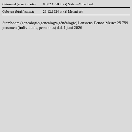
Getrouwd (marr./ marié):
08.02.1950 in (à) St-Jans-Molenbeek
Geboren (birth/ naiss.):
23.12.1924 in (à) Molenbeek
Stamboom (genealogie/genealogy/généalogie) Lanssens-Denoo-Meire: 25.759
personen (individuals, personnes) d.d. 1 juni 2026