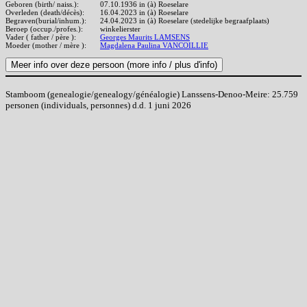
Geboren (birth/ naiss.):
07.10.1936 in (à) Roeselare
Overleden (death/décès):
16.04.2023 in (à) Roeselare
Begraven(burial/inhum.):
24.04.2023 in (à) Roeselare (stedelijke begraafplaats)
Beroep (occup./profes.):
winkelierster
Vader ( father / père ):
Georges Maurits LAMSENS
Moeder (mother / mère ):
Magdalena Paulina VANCOILLIE
Stamboom (genealogie/genealogy/généalogie) Lanssens-Denoo-Meire: 25.759
personen (individuals, personnes) d.d. 1 juni 2026